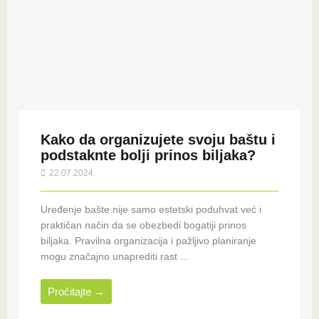
Kako da organizujete svoju baštu i
podstaknte bolji prinos biljaka?
22.07.2024.
Uređenje bašte nije samo estetski poduhvat već i
praktičan način da se obezbedi bogatiji prinos
biljaka. Pravilna organizacija i pažljivo planiranje
mogu značajno unaprediti rast ...
Pročitajte →