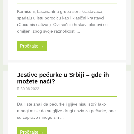
Kornišoni, fascinantna grupa sorti krastavaca,
spadaju u istu porodicu kao i klasični krastavci
(Cucumis sativus). Ovi sočni i hrskavi plodovi su
omiljeni zbog svoje raznolikosti ...
Pročitajte →
Jestive pečurke u Srbiji – gde ih
možete naći?
30.06.2022.
Da li ste znali da pečurke i gljive nisu isto? Iako
mnogi misle da su gljive drugi naziv za pečurke, one
su zapravo mnogo širi ...
Pročitajte →