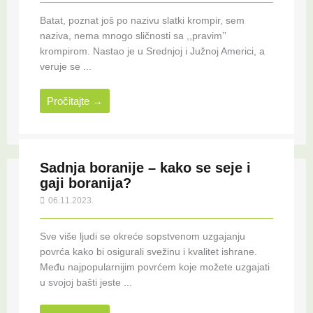
Batat, poznat još po nazivu slatki krompir, sem
naziva, nema mnogo sličnosti sa ,,pravim’’
krompirom. Nastao je u Srednjoj i Južnoj Americi, a
veruje se ...
Pročitajte →
Sadnja boranije – kako se seje i
gaji boranija?
06.11.2023.
Sve više ljudi se okreće sopstvenom uzgajanju
povrća kako bi osigurali svežinu i kvalitet ishrane.
Među najpopularnijim povrćem koje možete uzgajati
u svojoj bašti jeste ...