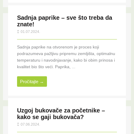
Sadnja paprike – sve što treba da
znate!
01.07.2024.
Sadnja paprike na otvorenom je proces koji
podrazumeva pažljivu pripremu zemljišta, optimalnu
temperaturu i navodnjavanje, kako bi obim prinosa i
kvalitet bio što veći. Paprika, ...
Pročitajte →
Uzgoj bukovače za početnike –
kako se gaji bukovača?
07.06.2024.