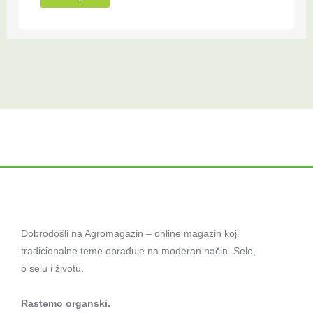
Dobrodošli na Agromagazin – online magazin koji
tradicionalne teme obrađuje na moderan način. Selo,
o selu i životu.
Rastemo organski.