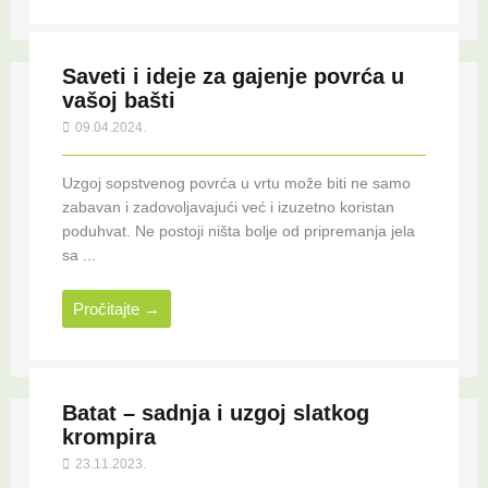
Saveti i ideje za gajenje povrća u
vašoj bašti
09.04.2024.
Uzgoj sopstvenog povrća u vrtu može biti ne samo
zabavan i zadovoljavajući već i izuzetno koristan
poduhvat. Ne postoji ništa bolje od pripremanja jela
sa ...
Pročitajte →
Batat – sadnja i uzgoj slatkog
krompira
23.11.2023.