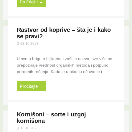
Pročitajte →
Rastvor od koprive – šta je i kako
se pravi?
23.10.2023.
U svetu brige o biljkama i zaštite useva, sve više se
prepoznaje vrednost organskih metoda i potpuno
prirodnih rešenja. Kada je u pitanju očuvanje i ...
Pročitajte →
Kornišoni – sorte i uzgoj
kornišona
13.10.2023.