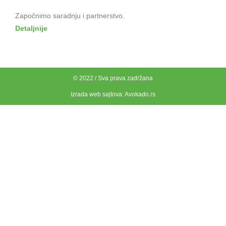
Započnimo saradnju i partnerstvo.
Detaljnije
© 2022 / Sva prava zadržana
Izrada web sajtova:
Avokado.rs