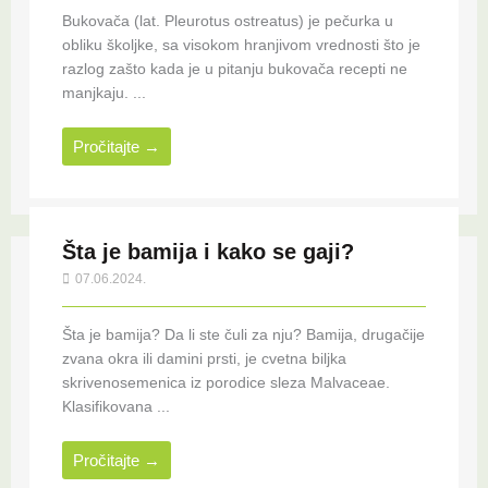
Bukovača (lat. Pleurotus ostreatus) je pečurka u
obliku školjke, sa visokom hranjivom vrednosti što je
razlog zašto kada je u pitanju bukovača recepti ne
manjkaju. ...
Pročitajte →
Šta je bamija i kako se gaji?
07.06.2024.
Šta je bamija? Da li ste čuli za nju? Bamija, drugačije
zvana okra ili damini prsti, je cvetna biljka
skrivenosemenica iz porodice sleza Malvaceae.
Klasifikovana ...
Pročitajte →