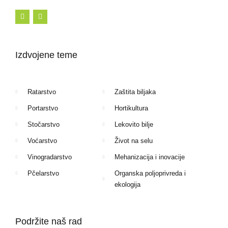
F
I
a
n
c
s
e
t
b
a
o
g
Izdvojene teme
o
r
k
a
-
m
f
Ratarstvo
Zaštita biljaka
Portarstvo
Hortikultura
Stočarstvo
Lekovito bilje
Voćarstvo
Život na selu
Vinogradarstvo
Mehanizacija i inovacije
Pčelarstvo
Organska poljoprivreda i
ekologija
Podržite naš rad