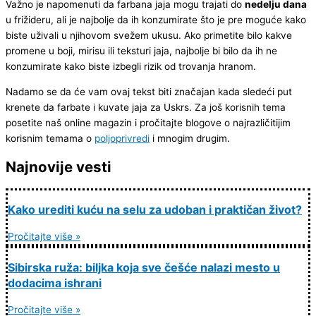
Važno je napomenuti da farbana jaja mogu trajati do
nedelju dana
u frižideru, ali je najbolje da ih konzumirate što je pre moguće kako
biste uživali u njihovom svežem ukusu. Ako primetite bilo kakve
promene u boji, mirisu ili teksturi jaja, najbolje bi bilo da ih ne
konzumirate kako biste izbegli rizik od trovanja hranom.
Nadamo se da će vam ovaj tekst biti značajan kada sledeći put
krenete da farbate i kuvate jaja za Uskrs. Za još korisnih tema
posetite naš online magazin i pročitajte blogove o najrazličitijim
korisnim temama o
poljoprivredi
i mnogim drugim.
Najnovije vesti
Kako urediti kuću na selu za udoban i praktičan život?
Pročitajte više »
Sibirska ruža: biljka koja sve češće nalazi mesto u
dodacima ishrani
Pročitajte više »