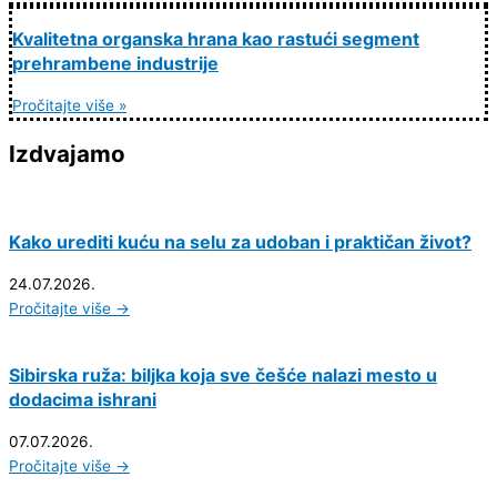
Kvalitetna organska hrana kao rastući segment
prehrambene industrije
Pročitajte više »
Izdvajamo
Kako urediti kuću na selu za udoban i praktičan život?
24.07.2026.
Pročitajte više →
Sibirska ruža: biljka koja sve češće nalazi mesto u
dodacima ishrani
07.07.2026.
Pročitajte više →