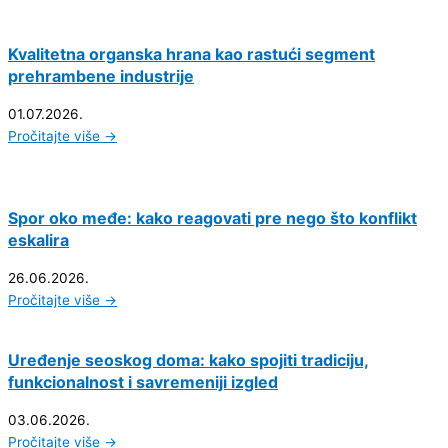
Kvalitetna organska hrana kao rastući segment
prehrambene industrije
01.07.2026.
Pročitajte više →
Spor oko međe: kako reagovati pre nego što konflikt
eskalira
26.06.2026.
Pročitajte više →
Uređenje seoskog doma: kako spojiti tradiciju,
funkcionalnost i savremeniji izgled
03.06.2026.
Pročitajte više →