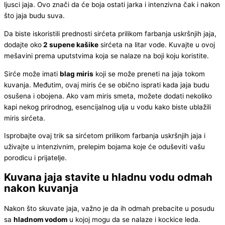
ljusci jaja. Ovo znači da će boja ostati jarka i intenzivna čak i nakon
što jaja budu suva.
Da biste iskoristili prednosti sirćeta prilikom farbanja uskršnjih jaja,
dodajte oko
2 supene kašike
sirćeta na litar vode. Kuvajte u ovoj
mešavini prema uputstvima koja se nalaze na boji koju koristite.
Sirće može imati
blag miris
koji se može preneti na jaja tokom
kuvanja. Međutim, ovaj miris će se obično isprati kada jaja budu
osušena i obojena. Ako vam miris smeta, možete dodati nekoliko
kapi nekog prirodnog, esencijalnog ulja u vodu kako biste ublažili
miris sirćeta.
Isprobajte ovaj trik sa sirćetom prilikom farbanja uskršnjih jaja i
uživajte u intenzivnim, prelepim bojama koje će oduševiti vašu
porodicu i prijatelje.
Kuvana jaja stavite u hladnu vodu odmah
nakon kuvanja
Nakon što skuvate jaja, važno je da ih odmah prebacite u posudu
sa
hladnom vodom
u kojoj mogu da se nalaze i kockice leda.