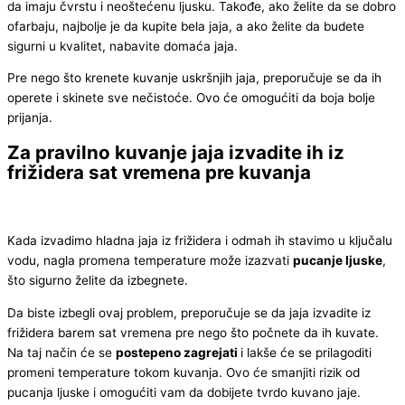
da imaju čvrstu i neoštećenu ljusku. Takođe, ako želite da se dobro
ofarbaju, najbolje je da kupite bela jaja, a ako želite da budete
sigurni u kvalitet, nabavite domaća jaja.
Pre nego što krenete kuvanje uskršnjih jaja, preporučuje se da ih
operete i skinete sve nečistoće. Ovo će omogućiti da boja bolje
prijanja.
Za pravilno kuvanje jaja izvadite ih iz
frižidera sat vremena pre kuvanja
Kada izvadimo hladna jaja iz frižidera i odmah ih stavimo u ključalu
vodu, nagla promena temperature može izazvati
pucanje ljuske
,
što sigurno želite da izbegnete.
Da biste izbegli ovaj problem, preporučuje se da jaja izvadite iz
frižidera barem sat vremena pre nego što počnete da ih kuvate.
Na taj način će se
postepeno zagrejati
i lakše će se prilagoditi
promeni temperature tokom kuvanja. Ovo će smanjiti rizik od
pucanja ljuske i omogućiti vam da dobijete tvrdo kuvano jaje.