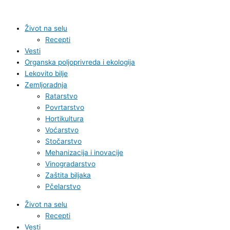
Pređi
na
sadržaj
Život na selu
Recepti
Vesti
Organska poljoprivreda i ekologija
Lekovito bilje
Zemljoradnja
Ratarstvo
Povrtarstvo
Hortikultura
Voćarstvo
Stočarstvo
Mehanizacija i inovacije
Vinogradarstvo
Zaštita biljaka
Pčelarstvo
Život na selu
Recepti
Vesti