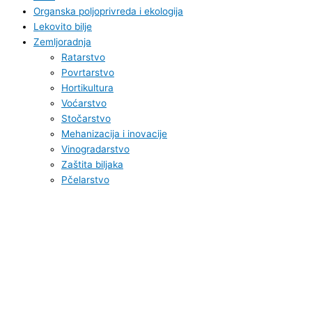
Organska poljoprivreda i ekologija
Lekovito bilje
Zemljoradnja
Ratarstvo
Povrtarstvo
Hortikultura
Voćarstvo
Stočarstvo
Mehanizacija i inovacije
Vinogradarstvo
Zaštita biljaka
Pčelarstvo