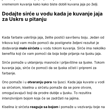
vremenom kuvanja kako kako biste dobili kuvana jaja po želji.
Dodajte sirće u vodu kada je kuvanje jaja
za Uskrs u pitanju
Kada farbate uskršnja jaja, želite postići savršenu boju. Jedan od
trikova koji vam može pomoći da postignete željeni rezultat je
dodavanje
malo sirćeta
u vodu tokom kuvanja. Sirće ima nekoliko
benefita koji će vam pomoći da boja bolje prijanja na ljusku jaja.
Sirće pomaže u uklanjanju masnoće i prljavštine sa ljuske. Tokom
kuvanja jaja, sirće će pomoći da se ljuska očisti i pripremi za
farbanje.
Ono pomaže i u
otvaranju pora
na ljusci. Kada jaja kuvate u vodi
sa sirćetom, kiselina u sirćetu pomaže da se pore otvore,
omogućavajući boji da prodre dublje u ljusku. To rezultira
intenzivnijom bojom koja će se zadržati na jajima.
Kiselina iz sirćeta
reaguje sa bojom
i pomaže u vezivanju boje na