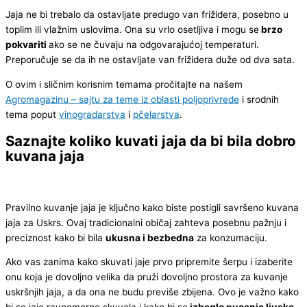
Jaja ne bi trebalo da ostavljate predugo van frižidera, posebno u
toplim ili vlažnim uslovima. Ona su vrlo osetljiva i mogu se
brzo
pokvariti
ako se ne čuvaju na odgovarajućoj temperaturi.
Preporučuje se da ih ne ostavljate van frižidera duže od dva sata.
O ovim i sličnim korisnim temama pročitajte na našem
Agromagazinu – sajtu za teme iz oblasti poljoprivrede
i srodnih
tema poput
vinogradarstva
i
pčelarstva
.
Saznajte koliko kuvati jaja da bi bila dobro
kuvana jaja
Pravilno kuvanje jaja je ključno kako biste postigli savršeno kuvana
jaja za Uskrs. Ovaj tradicionalni običaj zahteva posebnu pažnju i
preciznost kako bi bila
ukusna i bezbedna
za konzumaciju.
Ako vas zanima kako skuvati jaje prvo pripremite šerpu i izaberite
onu koja je dovoljno velika da pruži dovoljno prostora za kuvanje
uskršnjih jaja, a da ona ne budu previše zbijena. Ovo je važno kako