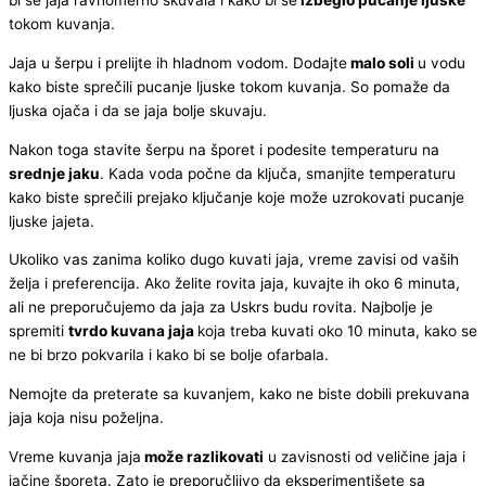
bi se jaja ravnomerno skuvala i kako bi se
izbeglo pucanje ljuske
tokom kuvanja.
Jaja u šerpu i prelijte ih hladnom vodom. Dodajte
malo soli
u vodu
kako biste sprečili pucanje ljuske tokom kuvanja. So pomaže da
ljuska ojača i da se jaja bolje skuvaju.
Nakon toga stavite šerpu na šporet i podesite temperaturu na
srednje jaku
. Kada voda počne da ključa, smanjite temperaturu
kako biste sprečili prejako ključanje koje može uzrokovati pucanje
ljuske jajeta.
Ukoliko vas zanima koliko dugo kuvati jaja, vreme zavisi od vaših
želja i preferencija. Ako želite rovita jaja, kuvajte ih oko 6 minuta,
ali ne preporučujemo da jaja za Uskrs budu rovita. Najbolje je
spremiti
tvrdo kuvana jaja
koja treba kuvati oko 10 minuta, kako se
ne bi brzo pokvarila i kako bi se bolje ofarbala.
Nemojte da preterate sa kuvanjem, kako ne biste dobili prekuvana
jaja koja nisu poželjna.
Vreme kuvanja jaja
može razlikovati
u zavisnosti od veličine jaja i
jačine šporeta. Zato je preporučljivo da eksperimentišete sa