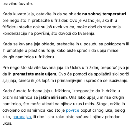
pravilno čuvate.
Kada kuvate jaja, ostavite ih da se ohlade
na sobnoj temperaturi
pre nego što ih prebacite u frižider. Ovo je važno jer, ako ih u
frižideru stavite dok su još uvek vruća, može doći do stvaranja
kondenzacije na površini, što dovodi do kvarenja.
Kada se kuvana jaja ohlade, prebacite ih u posudu sa poklopcem ili
ih umotajte u plastičnu foliju kako biste sprečili da upiju mirise
drugih namirnica u frižideru.
Pre nego što stavite kuvana jaja za Uskrs u frižider, preporučljivo je
da ih
premažete malo uljem
. Ovo će pomoći da spoljašnji sloj održi
sjaj jaja, čineći ih još lepšim i primamljivijim i sprečiće se isušivanje.
Kada čuvate farbana jaja u frižideru, izbegavajte da ih držite u
blizini namirnica sa
jakim mirisom
. Ona lako upijaju mirise drugih
namirnica, što može uticati na njihov ukus i miris. Stoga, držite ih
odvojeno od namirnica kao što je
povrće
poput crnog luka, belog
luka,
paradajza
, ili ribe i sira kako biste sačuvali njihov prirodan
ukus.