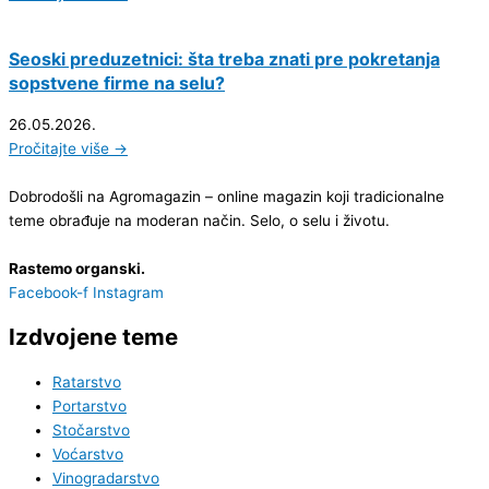
Seoski preduzetnici: šta treba znati pre pokretanja
sopstvene firme na selu?
26.05.2026.
Pročitajte više →
Dobrodošli na Agromagazin – online magazin koji tradicionalne
teme obrađuje na moderan način. Selo, o selu i životu.
Rastemo organski.
Facebook-f
Instagram
Izdvojene teme
Ratarstvo
Portarstvo
Stočarstvo
Voćarstvo
Vinogradarstvo