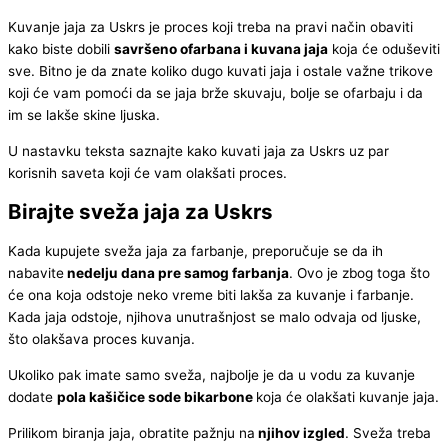
Kuvanje jaja za Uskrs je proces koji treba na pravi način obaviti
kako biste dobili
savršeno ofarbana i kuvana jaja
koja će oduševiti
sve. Bitno je da znate koliko dugo kuvati jaja i ostale važne trikove
koji će vam pomoći da se jaja brže skuvaju, bolje se ofarbaju i da
im se lakše skine ljuska.
U nastavku teksta saznajte kako kuvati jaja za Uskrs uz par
korisnih saveta koji će vam olakšati proces.
Birajte sveža jaja za Uskrs
Kada kupujete sveža jaja za farbanje, preporučuje se da ih
nabavite
nedelju dana pre samog farbanja
. Ovo je zbog toga što
će ona koja odstoje neko vreme biti lakša za kuvanje i farbanje.
Kada jaja odstoje, njihova unutrašnjost se malo odvaja od ljuske,
što olakšava proces kuvanja.
Ukoliko pak imate samo sveža, najbolje je da u vodu za kuvanje
dodate
pola kašičice sode bikarbone
koja će olakšati kuvanje jaja.
Prilikom biranja jaja, obratite pažnju na
njihov izgled
. Sveža treba