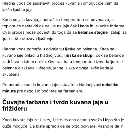
Hladna voda će zaustaviti proces kuvanja i omogućiće vam da
lakše ljuštite jaja.
Kada se jaja kuvaju, unutrašnja temperatura se povećava, a
toplota će nastaviti da deluje na jaja čak i kada ih izvadite iz šerpe.
Ovaj proces može dovesti do toga da se
belance stegne
i zalepi za
ljusku, što otežava ljuštenje.
Hladna voda pomaže u odvajanju ljuske od belanca. Kada se
kuvano jaje ohladi u hladnoj vodi,
ljuska se skupi
, dok se belance
zadržava u istom obliku. Ova razlika u temperaturi između ljuske i
belanca olakšava ljuštenje, jer se ljuska odvaja lakše kada je
skupljena.
Preporučuje se da kuvano jaje ostavite u hladnoj vodi
nekoliko
minuta
pre nego što počnete sa farbanjem.
Čuvajte farbana i tvrdo kuvana jaja u
frižideru
Kada kuvate jaja za Uskrs, želite da ona ostanu sveža i lepa što je
duže moguće. Da biste sprečili da se brzo pokvare, važno je da ih