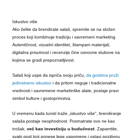
Iskustvo više
Ako želite da brendirate salaš, spremite se na složen
proces koji kombinuje tradiciju i savremeni marketing.
Autentičnost, vizuelni identitet, štampani materijali,
digitalna prisutnost i recenzije čine osnovne stubove na
kojima se gradi prepoznatljivost.
Salaš koji uspe da ispriča svoju priču,
da gostima pruži
jedinstveno iskustvo
i da pritom neguje i tradicionalne
vrednosti i savremene marketinške alate, postaje pravi
simbol kulture i gostoprimstva.
U vremenu kada turisti traže „iskustvo više“, brendiranje
salaša postaje neophodnost. Posmatrate ovo ne kao
trošak,
već kao investiciju u budućnost
. Zapamtite,
svaki gost koji ponese lepe uspomene i ostavi pozitivnu