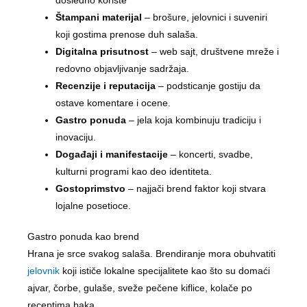
dosledno koriste
Štampani materijal
– brošure, jelovnici i suveniri
koji gostima prenose duh salaša.
Digitalna prisutnost
– web sajt, društvene mreže i
redovno objavljivanje sadržaja.
Recenzije i reputacija
– podsticanje gostiju da
ostave komentare i ocene.
Gastro ponuda
– jela koja kombinuju tradiciju i
inovaciju.
Događaji i manifestacije
– koncerti, svadbe,
kulturni programi kao deo identiteta.
Gostoprimstvo
– najjači brend faktor koji stvara
lojalne posetioce.
Gastro ponuda kao brend
Hrana je srce svakog salaša. Brendiranje mora obuhvatiti
jelovnik
koji ističe lokalne specijalitete kao što su domaći
ajvar, čorbe, gulaše, sveže pečene kiflice, kolače po
receptima baka.