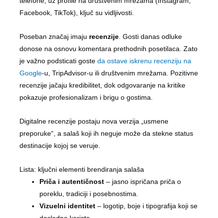
telefone, uz profile na društvenim mrežama (Instagram,
Facebook, TikTok), ključ su vidljivosti.
Poseban značaj imaju
recenzije
. Gosti danas odluke
donose na osnovu komentara prethodnih posetilaca. Zato
je važno podsticati goste
da ostave iskrenu recenziju na
Google
-u, TripAdvisor-u ili društvenim mrežama. Pozitivne
recenzije jačaju kredibilitet, dok odgovaranje na kritike
pokazuje profesionalizam i brigu o gostima.
Digitalne recenzije postaju nova verzija „usmene
preporuke“, a salaš koji ih neguje može da stekne status
destinacije kojoj se veruje.
Lista: ključni elementi brendiranja salaša
Priča i autentičnost
– jasno ispričana priča o
poreklu, tradiciji i posebnostima.
Vizuelni identitet
– logotip, boje i tipografija koji se