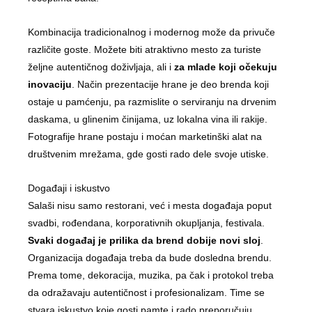
Kombinacija tradicionalnog i modernog može da privuče
različite goste. Možete biti atraktivno mesto za turiste
željne autentičnog doživljaja, ali i
za mlade koji očekuju
inovaciju
. Način prezentacije hrane je deo brenda koji
ostaje u pamćenju, pa razmislite o serviranju na drvenim
daskama, u glinenim činijama, uz lokalna vina ili rakije.
Fotografije hrane postaju i moćan marketinški alat na
društvenim mrežama, gde gosti rado dele svoje utiske.
Događaji i iskustvo
Salaši nisu samo restorani, već i mesta događaja poput
svadbi, rođendana, korporativnih okupljanja, festivala.
Svaki događaj je prilika da brend dobije novi sloj
.
Organizacija događaja treba da bude dosledna brendu.
Prema tome, dekoracija, muzika, pa čak i protokol treba
da odražavaju autentičnost i profesionalizam. Time se
stvara iskustvo koje gosti pamte i rado preporučuju