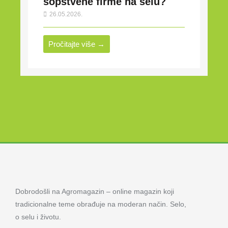
sopstvene firme na selu?
26.05.2026.
Pročitajte više →
Dobrodošli na Agromagazin – online magazin koji
tradicionalne teme obrađuje na moderan način. Selo,
o selu i životu.