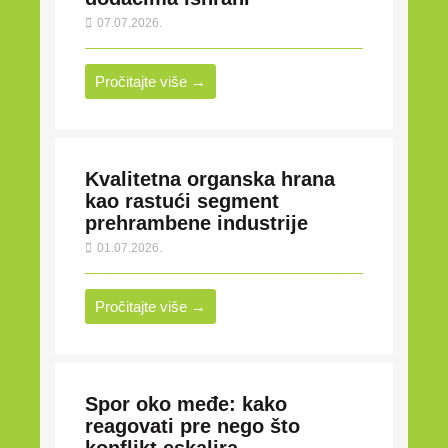
07.07.2026.
Pročitajte više →
Kvalitetna organska hrana
kao rastući segment
prehrambene industrije
01.07.2026.
Pročitajte više →
Spor oko međe: kako
reagovati pre nego što
konflikt eskalira