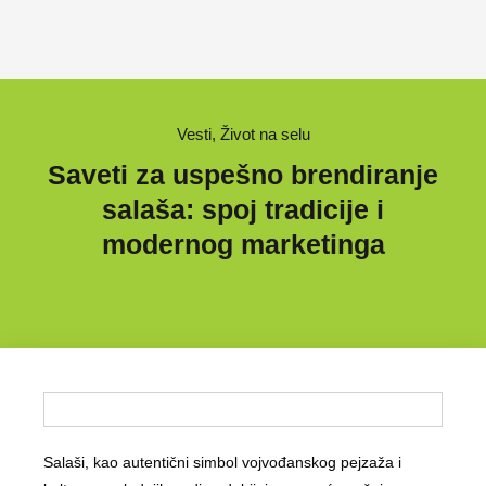
Vesti
,
Život na selu
Saveti za uspešno brendiranje
salaša: spoj tradicije i
modernog marketinga
Salaši, kao autentični simbol vojvođanskog pejzaža i