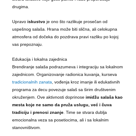
drugima.
Upravo
iskustvo
je ono što razlikuje prosečan od
uspešnog salaša. Hrana može biti slična, ali celokupna
atmosfera od dočeka do pozdrava pravi razliku po kojoj
vas prepoznaju.
Edukacija i lokalna zajednica
Brendiranje salaša podrazumeva i integraciju sa lokalnom
zajednicom. Organizovanje radionica kuvanja, kurseva
tradicionalnih zanata
, vođenja kroz imanje ili edukativnih
programa za decu povezuje salaš sa širim društvenim
okruženjem. Ove aktivnosti doprinose
imidžu salaša kao
mesta koje ne samo da pruža uslugu, već i čuva
tradiciju i prenosi znanje
. Time se stvara dublja
emocionalna veza sa posetiocima, ali i sa lokalnim
stanovništvom.