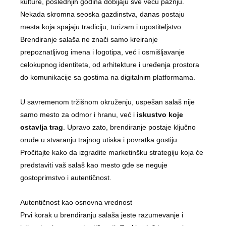
kulture, poslednjih godina dobijaju sve veću pažnju.
Nekada skromna seoska gazdinstva, danas postaju
mesta koja spajaju tradiciju, turizam i ugostiteljstvo.
Brendiranje salaša ne znači samo kreiranje
prepoznatljivog imena i logotipa, već i osmišljavanje
celokupnog identiteta, od arhitekture i uređenja prostora
do komunikacije sa gostima na digitalnim platformama.
U savremenom tržišnom okruženju, uspešan salaš nije
samo mesto za odmor i hranu, već i
iskustvo koje
ostavlja trag
. Upravo zato, brendiranje postaje ključno
oruđe u stvaranju trajnog utiska i povratka gostiju.
Pročitajte kako da izgradite marketinšku strategiju koja će
predstaviti vaš salaš kao mesto gde se neguje
gostoprimstvo i autentičnost.
Autentičnost kao osnovna vrednost
Prvi korak u brendiranju salaša jeste razumevanje i