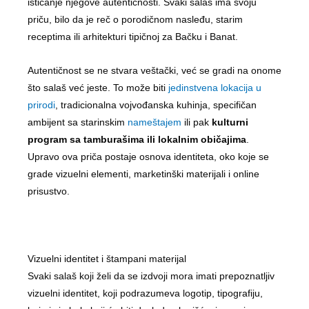
isticanje njegove autentičnosti. Svaki salaš ima svoju
priču, bilo da je reč o porodičnom nasleđu, starim
receptima ili arhitekturi tipičnoj za Bačku i Banat.
Autentičnost se ne stvara veštački, već se gradi na onome
što salaš već jeste. To može biti
jedinstvena lokacija u
prirodi
, tradicionalna vojvođanska kuhinja, specifičan
ambijent sa starinskim
nameštajem
ili pak
kulturni
program sa tamburašima ili lokalnim običajima
.
Upravo ova priča postaje osnova identiteta, oko koje se
grade vizuelni elementi, marketinški materijali i online
prisustvo.
Vizuelni identitet i štampani materijal
Svaki salaš koji želi da se izdvoji mora imati prepoznatljiv
vizuelni identitet, koji podrazumeva logotip, tipografiju,