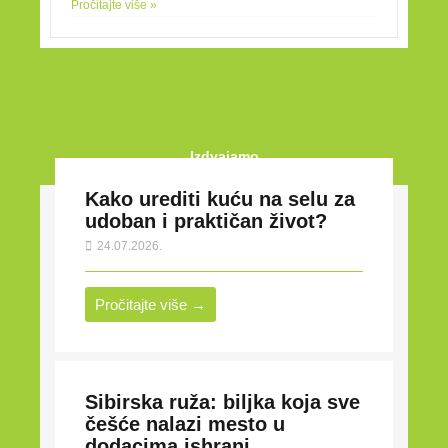
Pročitajte više »
Izdvajamo
Kako urediti kuću na selu za
udoban i praktičan život?
24.07.2026.
Pročitajte više →
Sibirska ruža: biljka koja sve
češće nalazi mesto u
dodacima ishrani