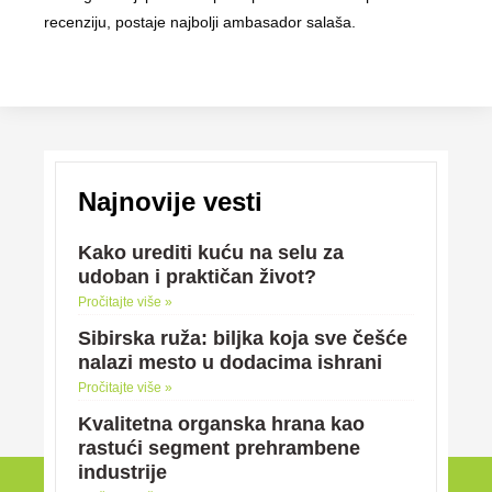
recenziju, postaje najbolji ambasador salaša.
Najnovije vesti
Kako urediti kuću na selu za
udoban i praktičan život?
Pročitajte više »
Sibirska ruža: biljka koja sve češće
nalazi mesto u dodacima ishrani
Pročitajte više »
Kvalitetna organska hrana kao
rastući segment prehrambene
industrije