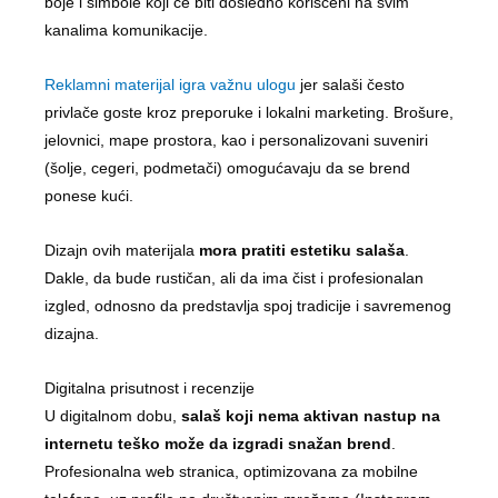
boje i simbole koji će biti dosledno korišćeni na svim
kanalima komunikacije.
Reklamni materijal igra važnu ulogu
jer salaši često
privlače goste kroz preporuke i lokalni marketing. Brošure,
jelovnici, mape prostora, kao i personalizovani suveniri
(šolje, cegeri, podmetači) omogućavaju da se brend
ponese kući.
Dizajn ovih materijala
mora pratiti estetiku salaša
.
Dakle, da bude rustičan, ali da ima čist i profesionalan
izgled, odnosno da predstavlja spoj tradicije i savremenog
dizajna.
Digitalna prisutnost i recenzije
U digitalnom dobu,
salaš koji nema aktivan nastup na
internetu teško može da izgradi snažan brend
.
Profesionalna web stranica, optimizovana za mobilne