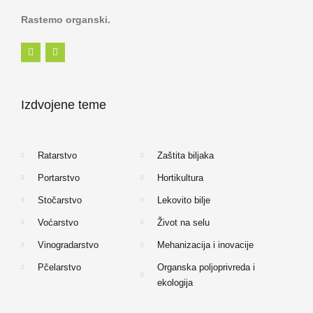
Rastemo organski.
F
I
a
n
c
s
e
t
b
a
o
g
Izdvojene teme
o
r
k
a
-
m
f
Ratarstvo
Zaštita biljaka
Portarstvo
Hortikultura
Stočarstvo
Lekovito bilje
Voćarstvo
Život na selu
Vinogradarstvo
Mehanizacija i inovacije
Pčelarstvo
Organska poljoprivreda i
ekologija