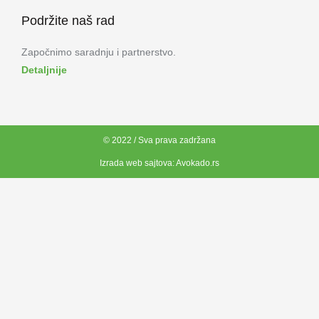
Podržite naš rad
Započnimo saradnju i partnerstvo.
Detaljnije
© 2022 / Sva prava zadržana
Izrada web sajtova:
Avokado.rs