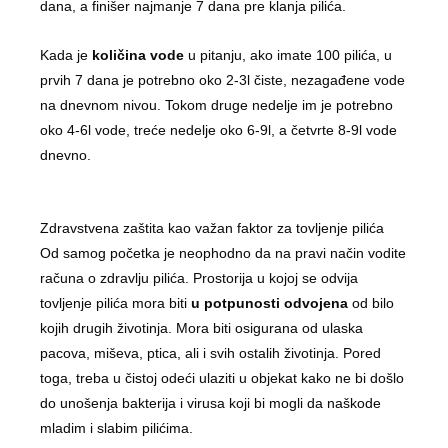
dana, a finišer najmanje 7 dana pre klanja pilića.
Kada je
količina vode
u pitanju, ako imate 100 pilića, u
prvih 7 dana je potrebno oko 2-3l čiste, nezagađene vode
na dnevnom nivou. Tokom druge nedelje im je potrebno
oko 4-6l vode, treće nedelje oko 6-9l, a četvrte 8-9l vode
dnevno.
Zdravstvena zaštita kao važan faktor za tovljenje pilića
Od samog početka je neophodno da na pravi način vodite
računa o zdravlju pilića. Prostorija u kojoj se odvija
tovljenje pilića mora biti
u potpunosti odvojena
od bilo
kojih drugih životinja. Mora biti osigurana od ulaska
pacova, miševa, ptica, ali i svih ostalih životinja. Pored
toga, treba u čistoj odeći ulaziti u objekat kako ne bi došlo
do unošenja bakterija i virusa koji bi mogli da naškode
mladim i slabim pilićima.