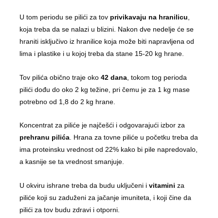
U tom periodu se pilići za tov
privikavaju na hranilicu
,
koja treba da se nalazi u blizini. Nakon dve nedelje će se
hraniti isključivo iz hranilice koja može biti napravljena od
lima i plastike i u kojoj treba da stane 15-20 kg hrane.
Tov pilića obično traje oko
42 dana
, tokom tog perioda
pilići dođu do oko 2 kg težine, pri čemu je za 1 kg mase
potrebno od 1,8 do 2 kg hrane.
Koncentrat za piliće je najčešći i odgovarajući izbor za
prehranu pilića
. Hrana za tovne piliće u početku treba da
ima proteinsku vrednost od 22% kako bi pile napredovalo,
a kasnije se ta vrednost smanjuje.
U okviru ishrane treba da budu uključeni i
vitamini
za
piliće koji su zaduženi za jačanje imuniteta, i koji čine da
pilići za tov budu zdravi i otporni.