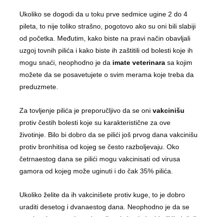
Ukoliko se dogodi da u toku prve sedmice ugine 2 do 4
pileta, to nije toliko strašno, pogotovo ako su oni bili slabiji
od početka. Međutim, kako biste na pravi način obavljali
uzgoj tovnih pilića i kako biste ih zaštitili od bolesti koje ih
mogu snaći, neophodno je da
imate veterinara
sa kojim
možete da se posavetujete o svim merama koje treba da
preduzmete.
Za tovljenje pilića je preporučljivo da se oni
vakcinišu
protiv čestih bolesti koje su karakteristične za ove
životinje. Bilo bi dobro da se pilići još prvog dana vakcinišu
protiv bronhitisa od kojeg se često razboljevaju. Oko
četrnaestog dana se pilići mogu vakcinisati od virusa
gamora od kojeg može uginuti i do čak 35% pilića.
Ukoliko želite da ih vakcinišete protiv kuge, to je dobro
uraditi desetog i dvanaestog dana. Neophodno je da se