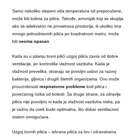
Samo nekoliko stepeni viša temperatura od preporučene,
može biti kobna za piliće. Takođe, amonijak koji se skuplja
ako se adekvatno ne provetrava prostorija, ili ukoliko ima
mnogo jednodnevnih pilića po kvadratnom metru, može
biti
veoma opasan
.
Kada su u pitanju tovni pilići uzgoj pilića zavisi od dobre
ventilacije, jer kontroliše vlažnost vazduha. Kada je
vlažnost prevelika, stvaraju se povoljni uslovi za razvoj
bakterija, gljivica i drugih štetnih organizama. Ovo može
prouzrokovati
respiratorne probleme
kod pilića i
povećanog rizika od bolesti. Sa druge strane, za zdravlje
pilića nije povoljno ni kada je vlažnost vazduha niska, pa
je važno da uvek bude optimalna, što dobar ventilacioni
sistem omogućava.
Uzgoj tovnih pilića – ishrana pilića za tov i zdravstvena