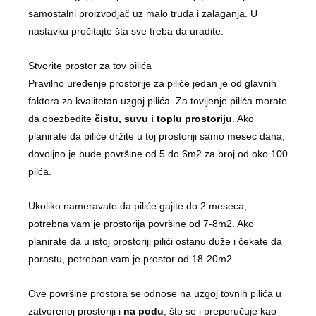
samostalni proizvodjač uz malo truda i zalaganja. U
nastavku pročitajte šta sve treba da uradite.
Stvorite prostor za tov pilića
Pravilno uređenje prostorije za piliće jedan je od glavnih
faktora za kvalitetan uzgoj pilića. Za tovljenje pilića morate
da obezbedite
čistu, suvu i toplu prostoriju
. Ako
planirate da piliće držite u toj prostoriji samo mesec dana,
dovoljno je bude površine od 5 do 6m2 za broj od oko 100
pilća.
Ukoliko nameravate da piliće gajite do 2 meseca,
potrebna vam je prostorija površine od 7-8m2. Ako
planirate da u istoj prostoriji pilići ostanu duže i čekate da
porastu, potreban vam je prostor od 18-20m2.
Ove površine prostora se odnose na uzgoj tovnih pilića u
zatvorenoj prostoriji i
na podu
, što se i preporučuje kao