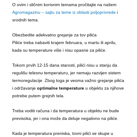
O ovim i sličnim korisnim temama pročitajte na našem
Agromagazinu – sajtu za teme iz oblasti poljoprivrede
i
srodnih tema.
Obezbedite adekvatno grejanje za tov pilića
Piliće treba nabaviti krajem februara, u martu ili aprilu,
kada su temperature više i nisu opasne za piliće.
Tokom prvih 12-15 dana starosti, pilići nisu u stanju da
regulišu telesnu temperaturu, jer nemaju razvijen sistem
termoregulacije. Zbog toga je veoma važno grejanje pilića
i održavanje
optimalne temperature
u objektu za njihove
potrebe putem grejnih tela.
Treba voditi računa i da temperatura u objektu ne bude
previsoka, jer i ona može da deluje negativno na piliće.
Kada je temperatura preniska, tovni pilići se skupe u