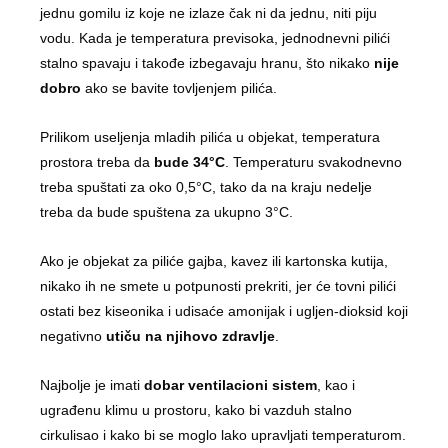
jednu gomilu iz koje ne izlaze čak ni da jednu, niti piju
vodu. Kada je temperatura previsoka, jednodnevni pilići
stalno spavaju i takođe izbegavaju hranu, što nikako
nije
dobro
ako se bavite tovljenjem pilića.
Prilikom useljenja mladih pilića u objekat, temperatura
prostora treba da
bude 34°C
. Temperaturu svakodnevno
treba spuštati za oko 0,5°C, tako da na kraju nedelje
treba da bude spuštena za ukupno 3°C.
Ako je objekat za piliće gajba, kavez ili kartonska kutija,
nikako ih ne smete u potpunosti prekriti, jer će tovni pilići
ostati bez kiseonika i udisaće amonijak i ugljen-dioksid koji
negativno
utiču na njihovo zdravlje
.
Najbolje je imati
dobar ventilacioni sistem
, kao i
ugrađenu klimu u prostoru, kako bi vazduh stalno
cirkulisao i kako bi se moglo lako upravljati temperaturom.