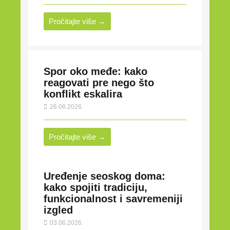
Pročitajte više →
Spor oko međe: kako
reagovati pre nego što
konflikt eskalira
26.06.2026.
Pročitajte više →
Uređenje seoskog doma:
kako spojiti tradiciju,
funkcionalnost i savremeniji
izgled
03.06.2026.