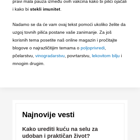
pravi mala pauza između ovih vakcina kako bi pilići ojačali
i kako bi
stekli imunitet
.
Nadamo se da će vam ovaj tekst pomoći ukoliko želite da
uzgoj tovnih pilića postane vaše zanimanje. Za još
korisnih tema posetite naš online magazin i pročitajte
blogove o najrazličitijim temama o
poljoprivredi
,
pčelarstvu,
vinogradarstvu
, povrtarstvu,
lekovitom bilju
i
mnogim drugim.
Najnovije vesti
Kako urediti kuću na selu za
udoban i praktičan život?