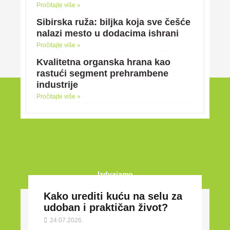
Pročitajte više »
Sibirska ruža: biljka koja sve češće
nalazi mesto u dodacima ishrani
Pročitajte više »
Kvalitetna organska hrana kao
rastući segment prehrambene
industrije
Pročitajte više »
Izdvajamo
Kako urediti kuću na selu za
udoban i praktičan život?
24.07.2026.