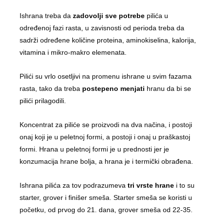
Ishrana treba da
zadovolji sve potrebe
pilića u
određenoj fazi rasta, u zavisnosti od perioda treba da
sadrži određene količine proteina, aminokiselina, kalorija,
vitamina i mikro-makro elemenata.
Pilići su vrlo osetljivi na promenu ishrane u svim fazama
rasta, tako da treba
postepeno menjati
hranu da bi se
pilići prilagodili.
Koncentrat za piliće se proizvodi na dva načina, i postoji
onaj koji je u peletnoj formi, a postoji i onaj u praškastoj
formi. Hrana u peletnoj formi je u prednosti jer je
konzumacija hrane bolja, a hrana je i termički obrađena.
Ishrana pilića za tov podrazumeva
tri vrste hrane
i to su
starter, grover i finišer smeša. Starter smeša se koristi u
početku, od prvog do 21. dana, grover smeša od 22-35.