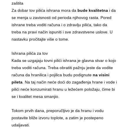
zaštita
Za dobar tov pilića ishrana mora da
bude kvalitetna
i da
se menja u zavisnosti od perioda njihovog rasta. Pored
ishrane treba voditi računa i o zdravlju pilića, tako da
treba na pravi način ispuniti i sve zdravstvene uslove. U
nastavku pročitajte više o tome.
Ishrana pilića za tov
Kada se uzgajaju tovni pilići ishrana je glavna stvar o kojo
treba voditi računa. Treba obratiti pažnju jeste da vodite
računa da hranilica i pojilica budu podignute
na visini
pileta
. Na taj način neće doći do zagađenja hrane i vode i
pilići neće konzumirati hranu u ležećem položaju, čime bi
se i kvalitet mesa smanjio.
Tokom prvih dana, preporučljivo je da hranu i vodu
postavite bliže izvoru toplote, a zatim je postepeno
udaljavati.