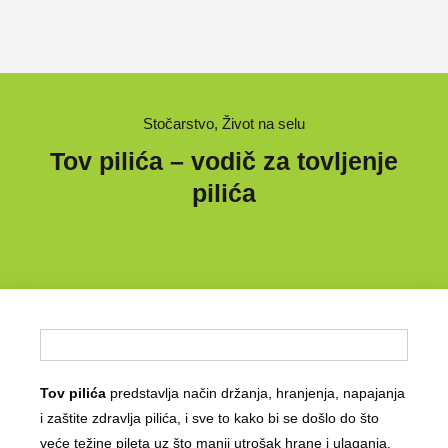
Stočarstvo
,
Život na selu
Tov pilića – vodič za tovljenje
pilića
Tov pilića
predstavlja način držanja, hranjenja, napajanja
i zaštite zdravlja pilića, i sve to kako bi se došlo do što
veće težine pileta uz što manji utrošak hrane i ulaganja.