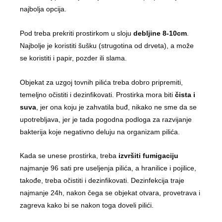
najbolja opcija.
Pod treba prekriti prostirkom u sloju
debljine 8-10cm
.
Najbolje je koristiti šušku (strugotina od drveta), a može
se koristiti i papir, pozder ili slama.
Objekat za uzgoj tovnih pilića treba dobro pripremiti,
temeljno očistiti i dezinfikovati. Prostirka mora biti
čista i
suva
, jer ona koju je zahvatila buđ, nikako ne sme da se
upotrebljava, jer je tada pogodna podloga za razvijanje
bakterija koje negativno deluju na organizam pilića.
Kada se unese prostirka, treba
izvršiti fumigaciju
najmanje 96 sati pre useljenja pilića, a hranilice i pojilice,
takođe, treba očistiti i dezinfikovati. Dezinfekcija traje
najmanje 24h, nakon čega se objekat otvara, provetrava i
zagreva kako bi se nakon toga doveli pilići.