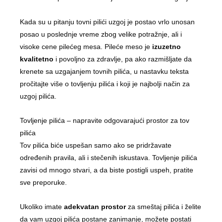
Kada su u pitanju tovni pilići uzgoj je postao vrlo unosan
posao u poslednje vreme zbog velike potražnje, ali i
visoke cene pilećeg mesa. Pileće meso je
izuzetno
kvalitetno
i povoljno za zdravlje, pa ako razmišljate da
krenete sa uzgajanjem tovnih pilića, u nastavku teksta
pročitajte više o tovljenju pilića i koji je najbolji način za
uzgoj pilića.
Tovljenje pilića – napravite odgovarajući prostor za tov
pilića
Tov pilića biće uspešan samo ako se pridržavate
određenih pravila, ali i stečenih iskustava. Tovljenje pilića
zavisi od mnogo stvari, a da biste postigli uspeh, pratite
sve preporuke.
Ukoliko imate
adekvatan prostor
za smeštaj pilića i želite
da vam uzgoj pilića postane zanimanje, možete postati