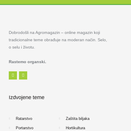
Dobrodošli na Agromagazin – online magazin koji
tradicionalne teme obrađuje na moderan način. Selo,
o selu i životu.
Rastemo organski.
F
I
a
n
c
s
e
t
b
a
o
g
Izdvojene teme
o
r
k
a
-
m
f
Ratarstvo
Zaštita biljaka
Portarstvo
Hortikultura