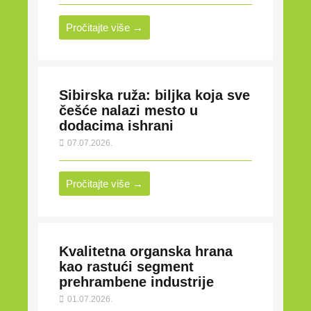
Pročitajte više →
Sibirska ruža: biljka koja sve
češće nalazi mesto u
dodacima ishrani
07.07.2026.
Pročitajte više →
Kvalitetna organska hrana
kao rastući segment
prehrambene industrije
01.07.2026.