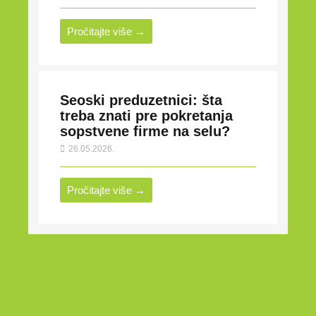
Pročitajte više →
Seoski preduzetnici: šta
treba znati pre pokretanja
sopstvene firme na selu?
26.05.2026.
Pročitajte više →