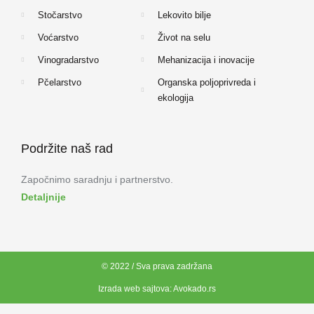
Stočarstvo
Lekovito bilje
Voćarstvo
Život na selu
Vinogradarstvo
Mehanizacija i inovacije
Pčelarstvo
Organska poljoprivreda i
ekologija
Podržite naš rad
Započnimo saradnju i partnerstvo.
Detaljnije
© 2022 / Sva prava zadržana
Izrada web sajtova:
Avokado.rs