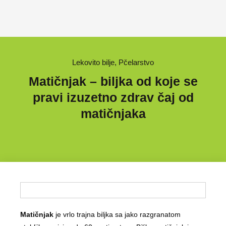
Lekovito bilje
,
Pčelarstvo
Matičnjak – biljka od koje se
pravi izuzetno zdrav čaj od
matičnjaka
Matičnjak
je vrlo trajna biljka sa jako razgranatom