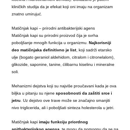
kliničkih studija da je efekat koji oni imaju na organizam
znatno umirujuć.
Matičnjak kapi – prirodni antibakterijski agens
Matičnjak kapi su prirodni proizvod čija je svrha
poboljšanje mnogih funkcija u organizmu.
Najkorisniji
deo matičnjaka definitivno je list
, koji sadrži etarsko
ulje (bogato geraniol aldehidom, citralom i citronelalom),
glikozide, saponine, tanine, ćilibarnu kiselinu i mineralne
soli.
Mehanizmi dejstva koji su najviše proučavani kada je ova
biljka u pitanju su njene
sposobnosti da zaštiti srce i
jetru
. Uz dejstvo ove trave može se značajno smanjiti
nivo triglicerida, ali i poboljšati sinteza holesterola u jetri.
Matičnjak kapi
imaju funkciju priordnog
anitbakterijskog agensa
, te mogu da pomognu da se na