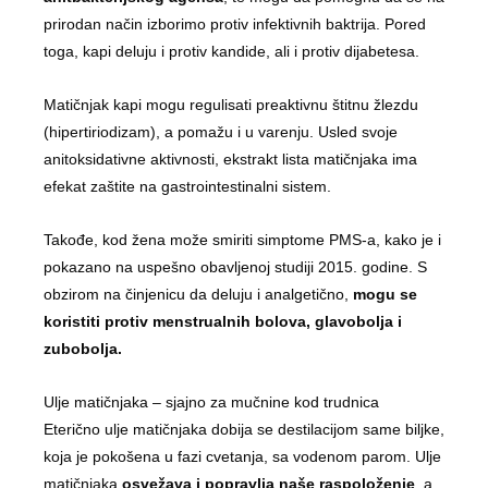
prirodan način izborimo protiv infektivnih baktrija. Pored
toga, kapi deluju i protiv kandide, ali i protiv dijabetesa.
Matičnjak kapi mogu regulisati preaktivnu štitnu žlezdu
(hipertiriodizam), a pomažu i u varenju. Usled svoje
anitoksidativne aktivnosti, ekstrakt lista matičnjaka ima
efekat zaštite na gastrointestinalni sistem.
Takođe, kod žena može smiriti simptome PMS-a, kako je i
pokazano na uspešno obavljenoj studiji 2015. godine. S
obzirom na činjenicu da deluju i analgetično,
mogu se
koristiti protiv menstrualnih bolova, glavobolja i
zubobolja.
Ulje matičnjaka – sjajno za mučnine kod trudnica
Eterično ulje matičnjaka dobija se destilacijom same biljke,
koja je pokošena u fazi cvetanja, sa vodenom parom. Ulje
matičnjaka
osvežava i popravlja naše raspoloženje
, a