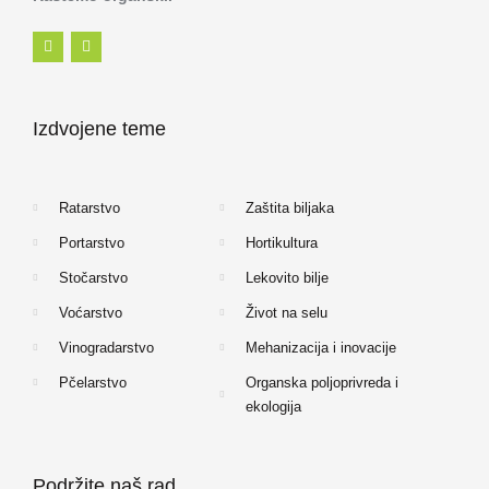
F
I
a
n
c
s
e
t
b
a
o
g
Izdvojene teme
o
r
k
a
-
m
f
Ratarstvo
Zaštita biljaka
Portarstvo
Hortikultura
Stočarstvo
Lekovito bilje
Voćarstvo
Život na selu
Vinogradarstvo
Mehanizacija i inovacije
Pčelarstvo
Organska poljoprivreda i
ekologija
Podržite naš rad