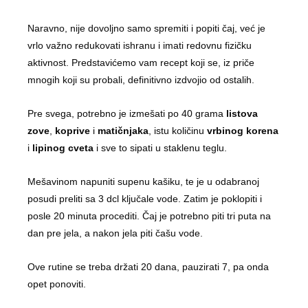
Naravno, nije dovoljno samo spremiti i popiti čaj, već je
vrlo važno redukovati ishranu i imati redovnu fizičku
aktivnost. Predstavićemo vam recept koji se, iz priče
mnogih koji su probali, definitivno izdvojio od ostalih.
Pre svega, potrebno je izmešati po 40 grama
listova
zove
,
koprive
i
matičnjaka
, istu količinu
vrbinog korena
i
lipinog cveta
i sve to sipati u staklenu teglu.
Mešavinom napuniti supenu kašiku, te je u odabranoj
posudi preliti sa 3 dcl ključale vode. Zatim je poklopiti i
posle 20 minuta procediti. Čaj je potrebno piti tri puta na
dan pre jela, a nakon jela piti čašu vode.
Ove rutine se treba držati 20 dana, pauzirati 7, pa onda
opet ponoviti.