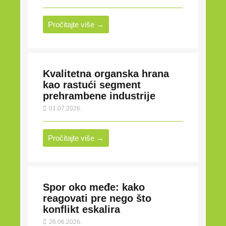
Pročitajte više →
Kvalitetna organska hrana
kao rastući segment
prehrambene industrije
01.07.2026.
Pročitajte više →
Spor oko međe: kako
reagovati pre nego što
konflikt eskalira
26.06.2026.