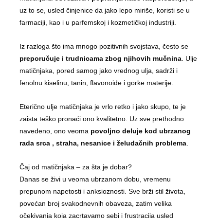
uz to se, usled činjenice da jako lepo miriše, koristi se u
farmaciji, kao i u parfemskoj i kozmetičkoj industriji.
Iz razloga što ima mnogo pozitivnih svojstava, često se
preporučuje i trudnicama zbog njihovih mučnina
. Ulje
matičnjaka, pored samog jako vrednog ulja, sadrži i
fenolnu kiselinu, tanin, flavonoide i gorke materije.
Eterično ulje matičnjaka je vrlo retko i jako skupo, te je
zaista teško pronaći ono kvalitetno. Uz sve prethodno
navedeno, ono veoma
povoljno deluje kod ubrzanog
rada srca , straha, nesanice i želudačnih problema
.
Čaj od matičnjaka – za šta je dobar?
Danas se živi u veoma ubrzanom dobu, vremenu
prepunom napetosti i anksioznosti. Sve brži stil života,
povećan broj svakodnevnih obaveza, zatim velika
očekivanja koja zacrtavamo sebi i frustracija usled