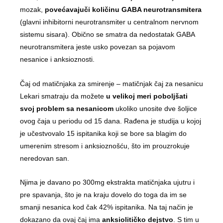
mozak,
povećavajuči količinu GABA neurotransmitera
(glavni inhibitorni neurotransmiter u centralnom nervnom
sistemu sisara). Obično se smatra da nedostatak GABA
neurotransmitera jeste usko povezan sa pojavom
nesanice i anksioznosti.
Čaj od matičnjaka za smirenje – matičnjak čaj za nesanicu
Lekari smatraju da možete
u velikoj meri poboljšati
svoj problem sa nesanicom
ukoliko unosite dve šoljice
ovog čaja u periodu od 15 dana. Rađena je studija u kojoj
je učestvovalo 15 ispitanika koji se bore sa blagim do
umerenim stresom i anksioznošću, što im prouzrokuje
neredovan san.
Njima je davano po 300mg ekstrakta matičnjaka ujutru i
pre spavanja, što je na kraju dovelo do toga da im se
smanji nesanica kod čak 42% ispitanika. Na taj način je
dokazano da ovaj čaj ima
anksiolitičko dejstvo
. S tim u