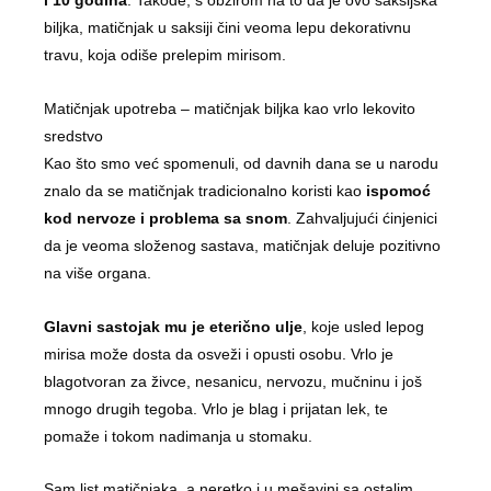
i 10 godina
. Takođe, s obzirom na to da je ovo saksijska
biljka, matičnjak u saksiji čini veoma lepu dekorativnu
travu, koja odiše prelepim mirisom.
Matičnjak upotreba – matičnjak biljka kao vrlo lekovito
sredstvo
Kao što smo već spomenuli, od davnih dana se u narodu
znalo da se matičnjak tradicionalno koristi kao
ispomoć
kod nervoze i problema sa snom
. Zahvaljujući ćinjenici
da je veoma složenog sastava, matičnjak deluje pozitivno
na više organa.
Glavni sastojak mu je eterično ulje
, koje usled lepog
mirisa može dosta da osveži i opusti osobu. Vrlo je
blagotvoran za živce, nesanicu, nervozu, mučninu i još
mnogo drugih tegoba. Vrlo je blag i prijatan lek, te
pomaže i tokom nadimanja u stomaku.
Sam list matičnjaka, a neretko i u mešavini sa ostalim