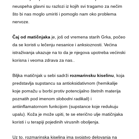
neuspeha glavni su razlozi iz kojih svi tragamo za nečim
što bi nas moglo umiriti i pomoglo nam oko problema
nervoze.
Čaj od matičnjaka
je, još od vremena starih Grka, počeo
da se koristi u lečenju nesanice i anksioznosti. Većina
istraživanja ukazuje na to da je njegova upotreba većinski
korisna i veoma zdrava za nas..
Biljka matičnjak u sebi sadrži
rozmarinsku kiselinu
, koja
predstavlja supstancu sa antioksidativnom (hemikalije
koje pomažu u borbi protiv potencijalno štetnih materija
poznatih pod imenom
slobodni radikali
) i
antiinflamatornom funkcijom (supstance koje redukuju
upalu). Koža je može upiti, te se eterično ulje matičnjaka
koristi i u terapiji pojedinih virusnih oboljenja.
Uz to, rozmarinska kiselina ima svojstvo delovanja na