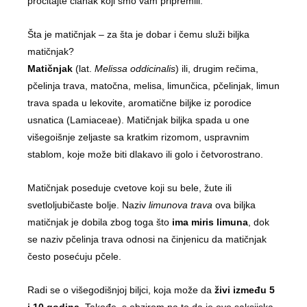
pročitajte članak koji smo vam pripremili.
Šta je matičnjak – za šta je dobar i čemu služi biljka
matičnjak?
Matičnjak
(lat.
Melissa oddicinalis
) ili, drugim rečima,
pčelinja trava, matočna, melisa, limunčica, pčelinjak, limun
trava spada u lekovite, aromatične biljke iz porodice
usnatica (Lamiaceae). Matičnjak biljka spada u one
višegoišnje zeljaste sa kratkim rizomom, uspravnim
stablom, koje može biti dlakavo ili golo i četvorostrano.
Matičnjak poseduje cvetove koji su bele, žute ili
svetloljubičaste bolje. Naziv
limunova trava
ova biljka
matičnjak je dobila zbog toga što
ima miris limuna
, dok
se naziv pčelinja trava odnosi na činjenicu da matičnjak
često posećuju pčele.
Radi se o višegodišnjoj biljci, koja može da
živi između 5