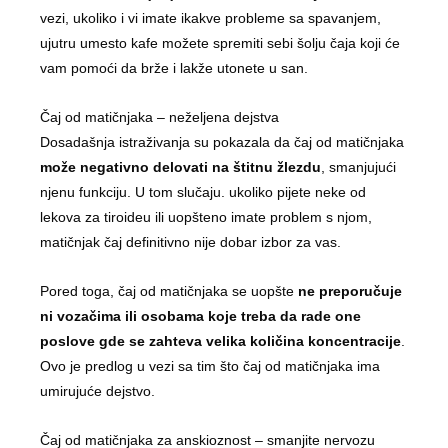
vezi, ukoliko i vi imate ikakve probleme sa spavanjem,
ujutru umesto kafe možete spremiti sebi šolju čaja koji će
vam pomoći da brže i lakže utonete u san.
Čaj od matičnjaka – neželjena dejstva
Dosadašnja istraživanja su pokazala da čaj od matičnjaka
može negativno delovati na štitnu žlezdu
, smanjujući
njenu funkciju. U tom slučaju. ukoliko pijete neke od
lekova za tiroideu ili uopšteno imate problem s njom,
matičnjak čaj definitivno nije dobar izbor za vas.
Pored toga, čaj od matičnjaka se uopšte
ne preporučuje
ni vozačima ili osobama koje treba da rade one
poslove gde se zahteva velika količina koncentracije
.
Ovo je predlog u vezi sa tim što čaj od matičnjaka ima
umirujuće dejstvo.
Čaj od matičnjaka za anskioznost – smanjite nervozu