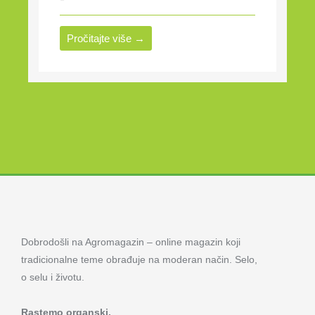
Pročitajte više →
Dobrodošli na Agromagazin – online magazin koji
tradicionalne teme obrađuje na moderan način. Selo,
o selu i životu.
Rastemo organski.