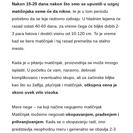
Nakon 15-20 dana nakon što smo se upustili u uzgoj
matičnjaka seme će da nikne
, te je u tom periodu
potrebno da se leje redovno zalivaju. U hladnim lejama će
rasad ostati 40-60 dana, za vreme čega će biljke dobiti 2-
3 para listova i dostići visinu od 10-120 cm. To je vreme
kad se bere matičnjak i taj rasad premešta na stalno
mesto.
Kada je u pitanju matičnjak, proizvodnja se može mnogo
isplatiti. U početku će vam, naravno, delovati
komplikovano i eventualno skupo, ali za začinske biljke
kao što su žalfija, plućnjak i matičnjak,
otkupna cena je
skoro uvek vrlo visoka
.
Mere nege – na koji načine negujemo matičnjak
Matičnjak možemo negovati
okopavanjem, prađenjem i
prihranjivanjem
. Kada se o okopavanju radi, ono
predstavlja neophodnu meru i generalno se obavlja 2-3