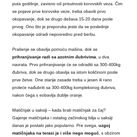
puta godišnje, zavisno od prisutnosti korovskih veza. Čim
se pojave prve korovske veze, treba obaviti prvo
okopavanje, dok se drugo dešava 15-20 dana posle
prvog. Ono što je preporuka jeste da se poslednje
okopavanje odradi neposredno pred berbu.
Prašenje se obavlja pomoću mašina, dok se
prihranjivanje radi sa azotnim đubrivima
, u dva
navrata. Prvo prihranjivanje će se odraditi sa 300-400kg
đubriva, dok se drugo obavlja sa istom količinom posle
prve žetve. One starije zasade treba u jesen ili rano
proleće nađubriti sa 300-400kg kompleksnog đubriva,
nakon čega s eobavlja dublje oranje.
Matičnjak u saksiji – kada brati matičnjak za čaj?
Gajenje matičnjaka i ostalog začinskog bilja u saksiji
danas je postalo jako popularno. Pre svega,
uzgoj
matičnjaka na terasi je i više nego moguć
, s obzirom