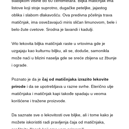
stabljikom visine do 60 centimetara. Biljka matičnjak ima
listove koji stoje suprotno, dugačke peteljke, jajastog
oblika i slabom dlakavošću. Ova predivna pčelinja trava
matičnjak, ima osvežavajući miris sličan limunovom, bele i
belo-žute cvetove. Srodna je lavandi i kadulji.
Vrlo lekovita biljka matičnjak raste u vrtovima gde je
uzgajaju kao kulturnu biljku, ali se, doduše, samonikla
može naći u blizini naselja gde se sreće zbijena uz žbunje
i ograde.
Poznato je da je
čaj od matičnjaka izrazito lekovite
prirode
i da se upotrebljava u razne svrhe. Eterično ulje
matičnjaka i matičnjak kapi takođe spadaju u veoma
korišćene i tražene proizvode.
Da saznate sve o lekovitosti ove biljke, ali i tome kako je
možete iskoristiti radi pravljenja čaja od matičnjaka,