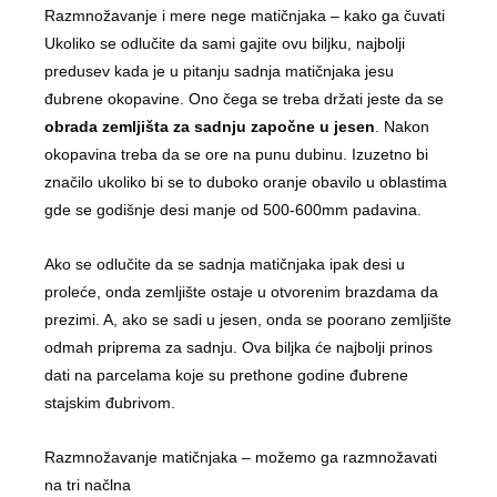
Razmnožavanje i mere nege matičnjaka – kako ga čuvati
Ukoliko se odlučite da sami gajite ovu biljku, najbolji
predusev kada je u pitanju sadnja matičnjaka jesu
đubrene okopavine. Ono čega se treba držati jeste da se
obrada zemljišta za sadnju započne u jesen
. Nakon
okopavina treba da se ore na punu dubinu. Izuzetno bi
značilo ukoliko bi se to duboko oranje obavilo u oblastima
gde se godišnje desi manje od 500-600mm padavina.
Ako se odlučite da se sadnja matičnjaka ipak desi u
proleće, onda zemljište ostaje u otvorenim brazdama da
prezimi. A, ako se sadi u jesen, onda se poorano zemljište
odmah priprema za sadnju. Ova biljka će najbolji prinos
dati na parcelama koje su prethone godine đubrene
stajskim đubrivom.
Razmnožavanje matičnjaka – možemo ga razmnožavati
na tri načlna