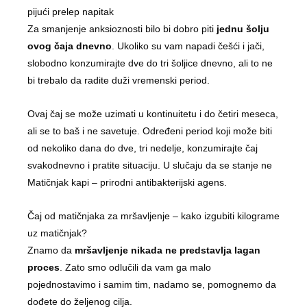
pijući prelep napitak
Za smanjenje anksioznosti bilo bi dobro piti
jednu šolju
ovog čaja dnevno
. Ukoliko su vam napadi češći i jači,
slobodno konzumirajte dve do tri šoljice dnevno, ali to ne
bi trebalo da radite duži vremenski period.
Ovaj čaj se može uzimati u kontinuitetu i do četiri meseca,
ali se to baš i ne savetuje. Određeni period koji može biti
od nekoliko dana do dve, tri nedelje, konzumirajte čaj
svakodnevno i pratite situaciju. U slučaju da se stanje ne
Matičnjak kapi – prirodni antibakterijski agens.
Čaj od matičnjaka za mršavljenje – kako izgubiti kilograme
uz matičnjak?
Znamo da
mršavljenje nikada ne predstavlja lagan
proces
. Zato smo odlučili da vam ga malo
pojednostavimo i samim tim, nadamo se, pomognemo da
dođete do željenog cilja.