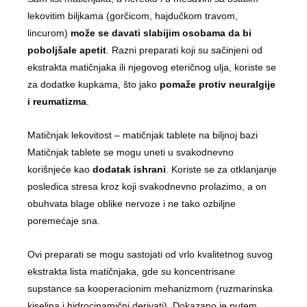
lekovitim biljkama (gorčicom, hajdučkom travom,
lincurom)
može se davati slabijim osobama da bi
poboljšale apetit
. Razni preparati koji su sačinjeni od
ekstrakta matičnjaka ili njegovog eteričnog ulja, koriste se
za dodatke kupkama, što jako
pomaže protiv neuralgije
i reumatizma
.
Matičnjak lekovitost – matičnjak tablete na biljnoj bazi
Matičnjak tablete se mogu uneti u svakodnevno
korišnjeće kao
dodatak ishrani
. Koriste se za otklanjanje
posledica stresa kroz koji svakodnevno prolazimo, a on
obuhvata blage oblike nervoze i ne tako ozbiljne
poremećaje sna.
Ovi preparati se mogu sastojati od vrlo kvalitetnog suvog
ekstrakta lista matičnjaka, gde su koncentrisane
supstance sa kooperacionim mehanizmom (ruzmarinska
kiselina i hidrocinamični derivati). Dokazano je putem