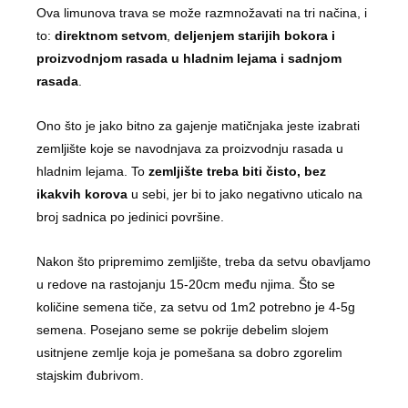
Ova limunova trava se može razmnožavati na tri načina, i
to:
direktnom setvom
,
deljenjem starijih bokora i
proizvodnjom rasada u hladnim lejama i sadnjom
rasada
.
Ono što je jako bitno za gajenje matičnjaka jeste izabrati
zemljište koje se navodnjava za proizvodnju rasada u
hladnim lejama. To
zemljište treba biti čisto, bez
ikakvih korova
u sebi, jer bi to jako negativno uticalo na
broj sadnica po jedinici površine.
Nakon što pripremimo zemljište, treba da setvu obavljamo
u redove na rastojanju 15-20cm među njima. Što se
količine semena tiče, za setvu od 1m2 potrebno je 4-5g
semena. Posejano seme se pokrije debelim slojem
usitnjene zemlje koja je pomešana sa dobro zgorelim
stajskim đubrivom.