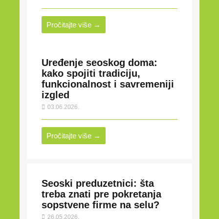
Pročitajte više →
Uređenje seoskog doma:
kako spojiti tradiciju,
funkcionalnost i savremeniji
izgled
03.06.2026.
Pročitajte više →
Seoski preduzetnici: šta
treba znati pre pokretanja
sopstvene firme na selu?
26.05.2026.