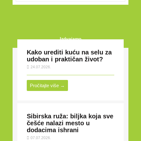
Izdvajamo
Kako urediti kuću na selu za
udoban i praktičan život?
24.07.2026.
Pročitajte više →
Sibirska ruža: biljka koja sve
češće nalazi mesto u
dodacima ishrani
07.07.2026.