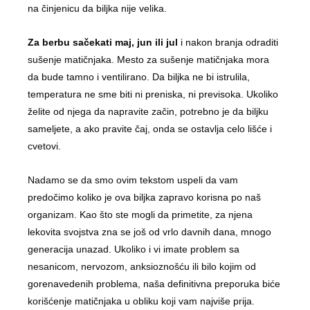
na činjenicu da biljka nije velika.
Za berbu sačekati maj, jun ili jul
i nakon branja odraditi
sušenje matičnjaka. Mesto za sušenje matičnjaka mora
da bude tamno i ventilirano. Da biljka ne bi istrulila,
temperatura ne sme biti ni preniska, ni previsoka. Ukoliko
želite od njega da napravite začin, potrebno je da biljku
sameljete, a ako pravite čaj, onda se ostavlja celo lišće i
cvetovi.
Nadamo se da smo ovim tekstom uspeli da vam
predočimo koliko je ova biljka zapravo korisna po naš
organizam. Kao što ste mogli da primetite, za njena
lekovita svojstva zna se još od vrlo davnih dana, mnogo
generacija unazad. Ukoliko i vi imate problem sa
nesanicom, nervozom, anksioznošću ili bilo kojim od
gorenavedenih problema, naša definitivna preporuka biće
korišćenje matičnjaka u obliku koji vam najviše prija.