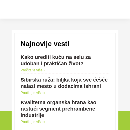
Najnovije vesti
Kako urediti kuću na selu za
udoban i praktičan život?
Pročitajte više »
Sibirska ruža: biljka koja sve češće
nalazi mesto u dodacima ishrani
Pročitajte više »
Kvalitetna organska hrana kao
rastući segment prehrambene
industrije
Pročitajte više »