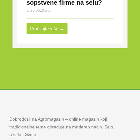
sopstvene firme na selu?
26.05.2026.
Pročitajte više →
Dobrodošli na Agromagazin – online magazin koji
tradicionalne teme obrađuje na moderan način. Selo,
o selu i životu.