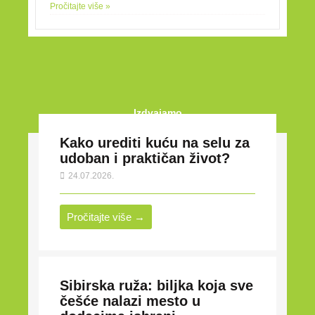
Pročitajte više »
Izdvajamo
Kako urediti kuću na selu za
udoban i praktičan život?
24.07.2026.
Pročitajte više →
Sibirska ruža: biljka koja sve
češće nalazi mesto u