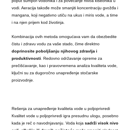
poput sumpor-vodonika i za povećanje nivoa kiseonika u
vodi. Aeracija takođe može smanjiti koncentraciju gvožđa i
mangana, koji negativno utiču na ukus i miris vode, a time
i na njen prijem kod životinja.
Kombinacija ovih metoda omogućava vam da obezbedite
čistu i zdravu vodu za vaše stado, čime direktno
doprinosite poboljšanju njihovog zdravlja i
produktivnosti
. Redovno održavanje opreme za
prečišćavanje, kao i pravovremena analiza kvaliteta vode,
ključni su za dugoročno unapređenje stočarske
proizvodnje.
Rešenja za unapređenje kvaliteta vode u poljoprivredi
Kvalitet vode u poljoprivredi igra presudnu ulogu, posebno
kada je reč o navodnjavanju. Voda koja
sadrži visok nivo