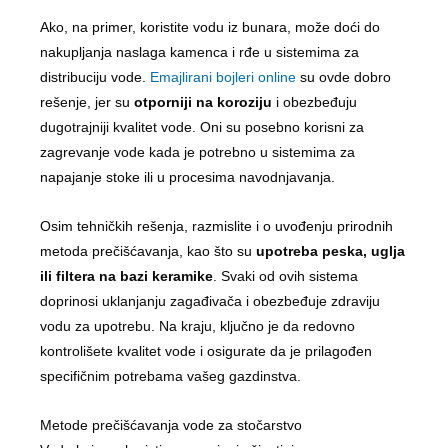
Ako, na primer, koristite vodu iz bunara, može doći do
nakupljanja naslaga kamenca i rđe u sistemima za
distribuciju vode.
Emajlirani bojleri online
su ovde dobro
rešenje, jer su
otporniji na koroziju
i obezbeđuju
dugotrajniji kvalitet vode. Oni su posebno korisni za
zagrevanje vode kada je potrebno u sistemima za
napajanje stoke ili u procesima navodnjavanja.
Osim tehničkih rešenja, razmislite i o uvođenju prirodnih
metoda prečišćavanja, kao što su
upotreba peska, uglja
ili filtera na bazi keramike
. Svaki od ovih sistema
doprinosi uklanjanju zagađivača i obezbeđuje zdraviju
vodu za upotrebu. Na kraju, ključno je da redovno
kontrolišete kvalitet vode i osigurate da je prilagođen
specifičnim potrebama vašeg gazdinstva.
Metode prečišćavanja vode za stočarstvo