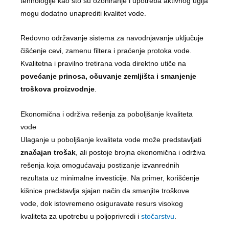
tehnologije kao što su ozoniranje i upotreba aktivnog uglja
mogu dodatno unaprediti kvalitet vode.
Redovno održavanje sistema za navodnjavanje uključuje
čišćenje cevi, zamenu filtera i praćenje protoka vode.
Kvalitetna i pravilno tretirana voda direktno utiče na
povećanje prinosa, očuvanje zemljišta i smanjenje
troškova proizvodnje
.
Ekonomična i održiva rešenja za poboljšanje kvaliteta
vode
Ulaganje u poboljšanje kvaliteta vode može predstavljati
značajan trošak
, ali postoje brojna ekonomična i održiva
rešenja koja omogućavaju postizanje izvanrednih
rezultata uz minimalne investicije. Na primer, korišćenje
kišnice predstavlja sjajan način da smanjite troškove
vode, dok istovremeno osiguravate resurs visokog
kvaliteta za upotrebu u poljoprivredi i
stočarstvu
.