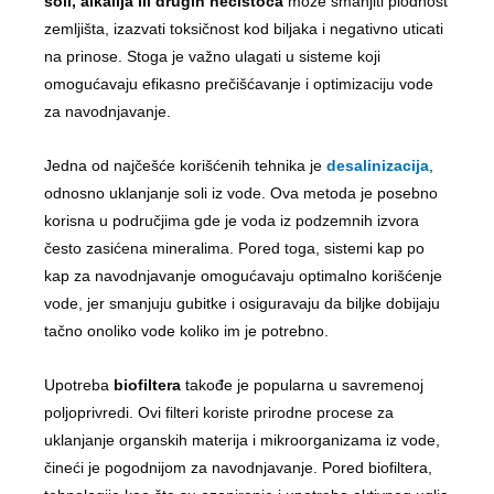
soli, alkalija ili drugih nečistoća
može smanjiti plodnost
zemljišta, izazvati toksičnost kod biljaka i negativno uticati
na prinose. Stoga je važno ulagati u sisteme koji
omogućavaju efikasno prečišćavanje i optimizaciju vode
za navodnjavanje.
Jedna od najčešće korišćenih tehnika je
desalinizacija
,
odnosno uklanjanje soli iz vode. Ova metoda je posebno
korisna u područjima gde je voda iz podzemnih izvora
često zasićena mineralima. Pored toga, sistemi kap po
kap za navodnjavanje omogućavaju optimalno korišćenje
vode, jer smanjuju gubitke i osiguravaju da biljke dobijaju
tačno onoliko vode koliko im je potrebno.
Upotreba
biofiltera
takođe je popularna u savremenoj
poljoprivredi. Ovi filteri koriste prirodne procese za
uklanjanje organskih materija i mikroorganizama iz vode,
čineći je pogodnijom za navodnjavanje. Pored biofiltera,