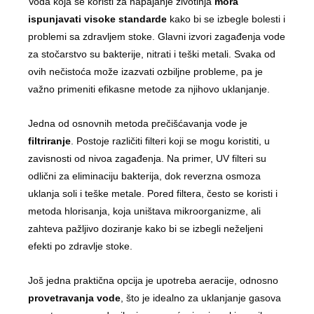
Voda koja se koristi za napajanje životinja
mora
ispunjavati visoke standarde
kako bi se izbegle bolesti i
problemi sa zdravljem stoke. Glavni izvori zagađenja vode
za stočarstvo su bakterije, nitrati i teški metali. Svaka od
ovih nečistoća može izazvati ozbiljne probleme, pa je
važno primeniti efikasne metode za njihovo uklanjanje.
Jedna od osnovnih metoda prečišćavanja vode je
filtriranje
. Postoje različiti filteri koji se mogu koristiti, u
zavisnosti od nivoa zagađenja. Na primer, UV filteri su
odlični za eliminaciju bakterija, dok reverzna osmoza
uklanja soli i teške metale. Pored filtera, često se koristi i
metoda hlorisanja, koja uništava mikroorganizme, ali
zahteva pažljivo doziranje kako bi se izbegli neželjeni
efekti po zdravlje stoke.
Još jedna praktična opcija je upotreba aeracije, odnosno
provetravanja vode
, što je idealno za uklanjanje gasova