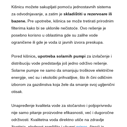
Kišnicu možete sakupljati pomoću jednostavnih sistema
za odvodnjavanje, a zatim je
skladištiti u rezervoare ili
bazene.
Pre upotrebe, kišnica se može tretirati prirodnim
filterima kako bi se uklonile nečistoće. Ovo rešenje je
posebno korisno u oblastima gde su zalihe vode
ograničene ili gde je voda iz javnih izvora preskupa.
Pored kišnice
, upotreba solarnih pumpi
za izvlačenje i
distribuciju vode predstavlja još jedno održivo rešenje.
Solarne pumpe ne samo da smanjuju troškove električne
energije, već su i ekološki prihvatljive, što ih čini odličnim
izborom za gazdinstva koja žele da smanje svoj ugljenični
otisak.
Unapređenje kvaliteta vode za stočarstvo i poljoprivredu
nije samo pitanje proizvodne efikasnosti, već i dugoročne
održivosti. Kvalitetna voda direktno utiče na zdravlje
životinja, plodnost zemljišta i ukupni
prinos
, čineći je