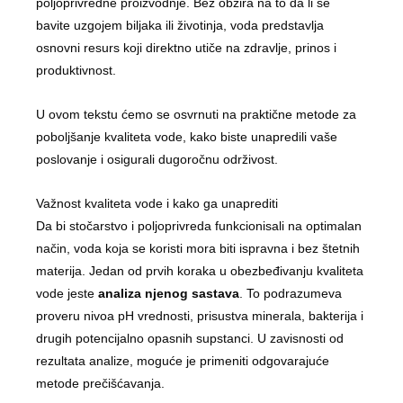
poljoprivredne proizvodnje. Bez obzira na to da li se
bavite uzgojem biljaka ili životinja, voda predstavlja
osnovni resurs koji direktno utiče na zdravlje, prinos i
produktivnost.
U ovom tekstu ćemo se osvrnuti na praktične metode za
poboljšanje kvaliteta vode, kako biste unapredili vaše
poslovanje i osigurali dugoročnu održivost.
Važnost kvaliteta vode i kako ga unaprediti
Da bi stočarstvo i poljoprivreda funkcionisali na optimalan
način, voda koja se koristi mora biti ispravna i bez štetnih
materija. Jedan od prvih koraka u obezbeđivanju kvaliteta
vode jeste
analiza njenog sastava
. To podrazumeva
proveru nivoa pH vrednosti, prisustva minerala, bakterija i
drugih potencijalno opasnih supstanci. U zavisnosti od
rezultata analize, moguće je primeniti odgovarajuće
metode prečišćavanja.