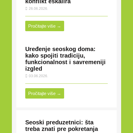
konflikt eskalira
26.06.2026.
Pročitajte više →
Uređenje seoskog doma:
kako spojiti tradiciju,
funkcionalnost i savremeniji
izgled
03.06.2026.
Pročitajte više →
Seoski preduzetnici: šta
treba znati pre pokretanja