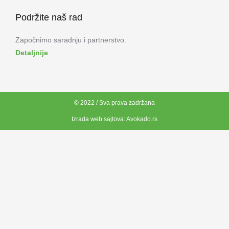
Podržite naš rad
Započnimo saradnju i partnerstvo.
Detaljnije
© 2022 / Sva prava zadržana
Izrada web sajtova:
Avokado.rs