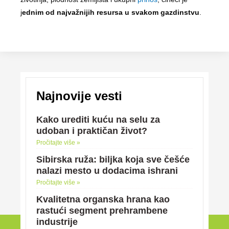
j
ednim od najvažnijih resursa u svakom gazdinstvu
.
Najnovije vesti
Kako urediti kuću na selu za
udoban i praktičan život?
Pročitajte više »
Sibirska ruža: biljka koja sve češće
nalazi mesto u dodacima ishrani
Pročitajte više »
Kvalitetna organska hrana kao
rastući segment prehrambene
industrije