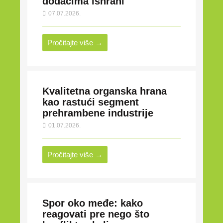
dodacima ishrani
07.07.2026.
Pročitajte više →
Kvalitetna organska hrana
kao rastući segment
prehrambene industrije
01.07.2026.
Pročitajte više →
Spor oko međe: kako
reagovati pre nego što