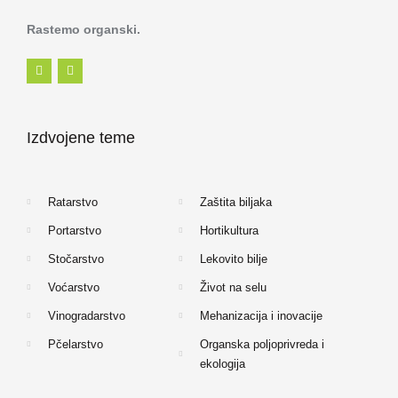
Rastemo organski.
F
I
a
n
c
s
e
t
b
a
o
g
Izdvojene teme
o
r
k
a
-
m
f
Ratarstvo
Zaštita biljaka
Portarstvo
Hortikultura
Stočarstvo
Lekovito bilje
Voćarstvo
Život na selu
Vinogradarstvo
Mehanizacija i inovacije
Pčelarstvo
Organska poljoprivreda i
ekologija