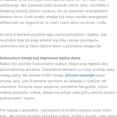
održavanje. Ako planirate češći boravak tokom zime, razmislite o
dodatnoj izolaciji zidova i podova, što će doprineti i energetskom
balansu kuće. Uvek birajte uređaje koji imaju oznaku energetske
efikasnosti, jer dugoročno, to znači manji račun za struju i vodu.
Drvene ili kamene površine daju osećaj prirodnosti i topline, dok
neutralne boje stvaraju prostor koji diše i deluje opuštajuće.
Jednostavnost je često ključni faktor u postizanju elegancije.
Dekorativni detalji koji doprinose toplini doma
Nakon što završite funkcionalne radove, dolazi onaj najlepši deo,
personalizacija prostora. Dekorativni elementi su ti koji stvaraju dušu
vašeg doma. Ne morate trošiti mnogo,
prirodni materijali
poput
drveta, lana, jute ili kamena savršeno se uklapaju u rustičan stil
vikendice. Ponesite stare lampione, porodične fotografije, ručno
rađene jastučiće i ćilime, detalji koji pričaju vašu priču učiniće prostor
jedinstvenim i toplim.
Par saksija s lavandom, ruzmarinom ili svežim cvećem unosi miris i
boju. Ako imate dovoljno prirodnog svetla, možete stvoriti i mali zeleni