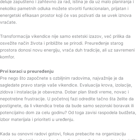
deluje zapušteno i zahtevno za rad, istina je da uz malo planiranja i
nekoliko pametnih odluka možete stvoriti funkcionalan, prijatan i
energetski efikasan prostor koji će vas pozivati da se uvek iznova
vraćate.
Transformacija vikendice nije samo estetski izazov, već prilika da
osvežite način života i približite se prirodi. Preuređenje starog
prostora donosi novu energiju, vraća duh tradicije, ali uz savremeni
komfor.
Prvi koraci u preuređenju
Pre nego što započnete s ozbiljnim radovima, najvažnije je da
sagledate pravo stanje vaše vikendice. Evaluacija krova, izolacije,
zidova i instalacija je obavezna. Dobar plan štedi vreme, novac i
nepotrebne frustracije. U početnoj fazi odredite tačno šta želite da
postignete, da li vikendica treba da bude samo sezonski boravak ili
potencijalno dom za celu godinu? Od toga zavisi raspodela budžeta,
izbor materijala i prioriteti u uređenju.
Kada su osnovni radovi gotovi, fokus prebacite na organizaciju