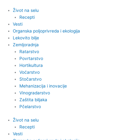
Pređi
na
Život na selu
sadržaj
Recepti
Vesti
Organska poljoprivreda i ekologija
Lekovito bilje
Zemljoradnja
Ratarstvo
Povrtarstvo
Hortikultura
Voćarstvo
Stočarstvo
Mehanizacija i inovacije
Vinogradarstvo
Zaštita biljaka
Pčelarstvo
Život na selu
Recepti
Vesti