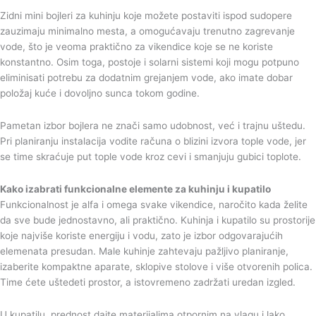
Zidni mini bojleri za kuhinju koje možete postaviti ispod sudopere
zauzimaju minimalno mesta, a omogućavaju trenutno zagrevanje
vode, što je veoma praktično za vikendice koje se ne koriste
konstantno. Osim toga, postoje i solarni sistemi koji mogu potpuno
eliminisati potrebu za dodatnim grejanjem vode, ako imate dobar
položaj kuće i dovoljno sunca tokom godine.
Pametan izbor bojlera ne znači samo udobnost, već i trajnu uštedu.
Pri planiranju instalacija vodite računa o blizini izvora tople vode, jer
se time skraćuje put tople vode kroz cevi i smanjuju gubici toplote.
Kako izabrati funkcionalne elemente za kuhinju i kupatilo
Funkcionalnost je alfa i omega svake vikendice, naročito kada želite
da sve bude jednostavno, ali praktično. Kuhinja i kupatilo su prostorije
koje najviše koriste energiju i vodu, zato je izbor odgovarajućih
elemenata presudan. Male kuhinje zahtevaju pažljivo planiranje,
izaberite kompaktne aparate, sklopive stolove i više otvorenih polica.
Time ćete uštedeti prostor, a istovremeno zadržati uredan izgled.
U kupatilu, prednost dajte materijalima otpornim na vlagu i lako