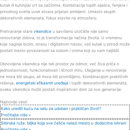
kutak ili kuhinjski vrt sa začinima. Kombinacija toplih sijalica, fenjera i
prirodnog svetla uvek stvara prijatan ambijent. Umesto skupih
dekorativnih elemenata, fokus stavite na atmosferu.
Pretvaranje stare
vikendice
u savršeno utočište nije samo
renoviranje zidova, to je transformacija načina života. U vremenu
koje naginje brzini, stresu i digitalnom haosu, vaš kutak u prirodi može
postati mesto povezanosti sa sobom i onima koji su vam najbliži.
Obnovljena vikendica nije tek prostor za odmor, već živa priča o
jednostavnosti, funkcionalnosti i ličnom miru. Ulaganje u renoviranje
ne mora biti skupo, ali mora biti promišljeno. Kombinacijom praktičnih
rešenja,
energetski efikasnih uređaja
i toplih dekorativnih elemenata,
svaka vikendica može postati inspirativan dom za sve generacije.
Najnovije vesti
Kako urediti kuću na selu za udoban i praktičan život?
Pročitajte više »
Sibirska ruža: biljka koja sve češće nalazi mesto u dodacima ishrani
Pročitajte više »