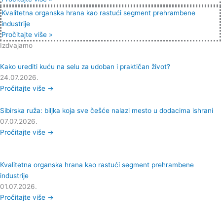
Kvalitetna organska hrana kao rastući segment prehrambene
industrije
Pročitajte više »
Izdvajamo
Kako urediti kuću na selu za udoban i praktičan život?
24.07.2026.
Pročitajte više →
Sibirska ruža: biljka koja sve češće nalazi mesto u dodacima ishrani
07.07.2026.
Pročitajte više →
Kvalitetna organska hrana kao rastući segment prehrambene
industrije
01.07.2026.
Pročitajte više →