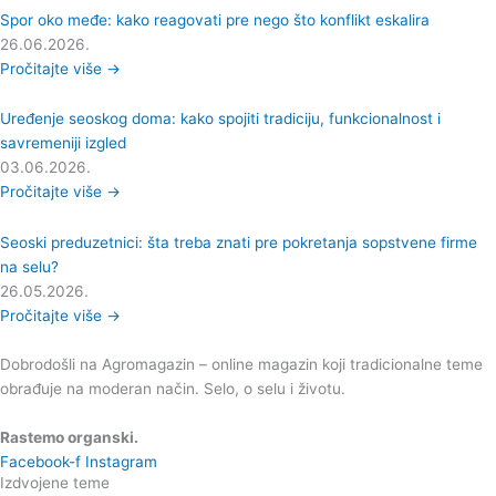
Spor oko međe: kako reagovati pre nego što konflikt eskalira
26.06.2026.
Pročitajte više →
Uređenje seoskog doma: kako spojiti tradiciju, funkcionalnost i
savremeniji izgled
03.06.2026.
Pročitajte više →
Seoski preduzetnici: šta treba znati pre pokretanja sopstvene firme
na selu?
26.05.2026.
Pročitajte više →
Dobrodošli na Agromagazin – online magazin koji tradicionalne teme
obrađuje na moderan način. Selo, o selu i životu.
Rastemo organski.
Facebook-f
Instagram
Izdvojene teme