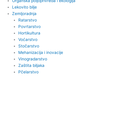
Organska poljoprivreda i ekologija
Lekovito bilje
Zemljoradnja
Ratarstvo
Povrtarstvo
Hortikultura
Voćarstvo
Stočarstvo
Mehanizacija i inovacije
Vinogradarstvo
Zaštita biljaka
Pčelarstvo