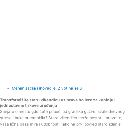
Mehanizacija i inovacije
,
Život na selu
Transformišite staru vikendicu uz prave bojlere za kuhinju i
jednostavne trikove uređenja
Sanjate o mestu gde ćete pobeći od gradske gužve, svakodnevnog
stresa i buke automobila? Stara vikendica može postati upravo to,
vaša lična oaza mira i udobnosti. Iako na prvi pogled staro zdanje