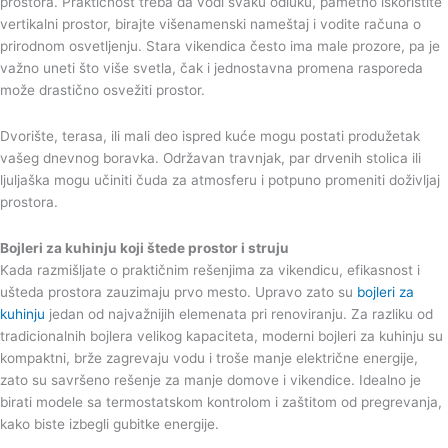
prostora. Praktičnost treba da vodi svaku odluku, pametno iskoristite
vertikalni prostor, birajte višenamenski nameštaj i vodite računa o
prirodnom osvetljenju. Stara vikendica često ima male prozore, pa je
važno uneti što više svetla, čak i jednostavna promena rasporeda
može drastično osvežiti prostor.
Dvorište, terasa, ili mali deo ispred kuće mogu postati produžetak
vašeg dnevnog boravka. Održavan travnjak, par drvenih stolica ili
ljuljaška mogu učiniti čuda za atmosferu i potpuno promeniti doživljaj
prostora.
Bojleri za kuhinju koji štede prostor i struju
Kada razmišljate o praktičnim rešenjima za vikendicu, efikasnost i
ušteda prostora zauzimaju prvo mesto. Upravo zato su
bojleri za
kuhinju
jedan od najvažnijih elemenata pri renoviranju. Za razliku od
tradicionalnih bojlera velikog kapaciteta, moderni bojleri za kuhinju su
kompaktni, brže zagrevaju vodu i troše manje električne energije,
zato su savršeno rešenje za manje domove i vikendice. Idealno je
birati modele sa termostatskom kontrolom i zaštitom od pregrevanja,
kako biste izbegli gubitke energije.