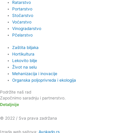
Ratarstvo
Portarstvo
Stočarstvo
Voćarstvo
Vinogradarstvo
Pčelarstvo
Zaštita biljaka
Hortikultura
Lekovito bilje
Život na selu
Mehanizacija i inovacije
Organska poljoprivreda i ekologija
Podržite naš rad
Započnimo saradnju i partnerstvo.
Detaljnije
© 2022 / Sva prava zadržana
Izrada web sajtova:
Avokado.rs