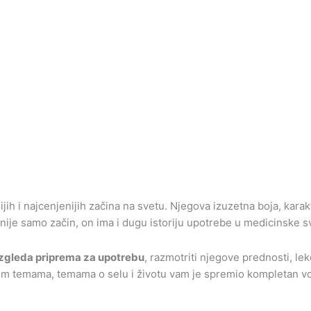
nijih i najcenjenijih začina na svetu. Njegova izuzetna boja, ka
ije samo začin, on ima i dugu istoriju upotrebe u medicinske svr
 izgleda priprema za upotrebu
, razmotriti njegove prednosti, lek
im temama, temama o selu i životu vam je spremio kompletan vod