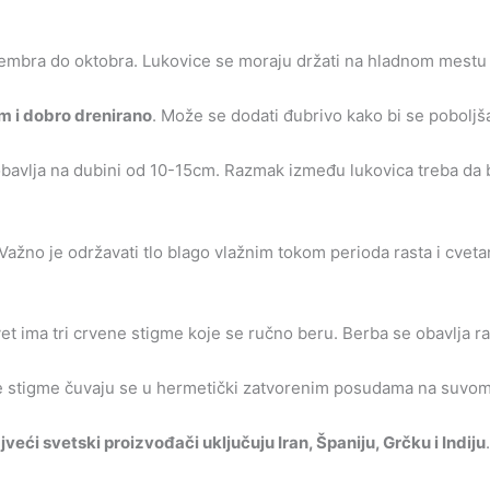
tembra do oktobra. Lukovice se moraju držati na hladnom mestu 
 i dobro drenirano
. Može se dodati đubrivo kako bi se poboljša
obavlja na dubini od 10-15cm. Razmak između lukovica treba da
 Važno je održavati tlo blago vlažnim tokom perioda rasta i cvet
vet ima tri crvene stigme koje se ručno beru. Berba se obavlja ra
e stigme čuvaju se u hermetički zatvorenim posudama na suvom 
jveći svetski proizvođači uključuju Iran, Španiju, Grčku i Indiju