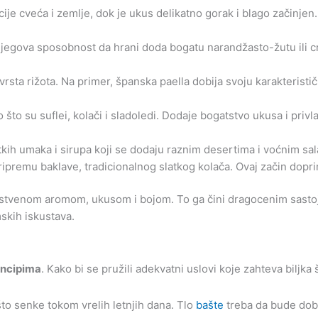
ije cveća i zemlje, dok je ukus delikatno gorak i blago začinje
 njegova sposobnost da hrani doda bogatu narandžasto-žutu ili cr
rsta rižota. Na primer, španska paella dobija svoju karakteristi
što su suflei, kolači i sladoledi. Dodaje bogatstvo ukusa i privla
atkih umaka i sirupa koji se dodaju raznim desertima i voćnim sa
ripremu baklave, tradicionalnog slatkog kolača. Ovaj začin dopri
instvenom aromom, ukusom i bojom. To ga čini dragocenim sasto
skih iskustava.
rincipima
. Kako bi se pružili adekvatni uslovi koje zahteva bilj
nešto senke tokom vrelih letnjih dana. Tlo
bašte
treba da bude dobr