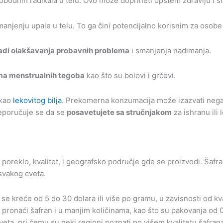
slobodnih radikala u telu. Ovo može doprineti opštem zdravlju i s
njenju upale u telu. To ga čini potencijalno korisnim za osobe ko
adi olakšavanja probavnih problema
i smanjenja nadimanja.
ma menstrualnih tegoba
kao što su bolovi i grčevi.
 kao
lekovitog bilja
. Prekomerna konzumacija može izazvati negati
reporučuje se da se
posavetujete sa stručnjakom
za ishranu ili 
ući poreklo, kvalitet, i geografsko područje gde se proizvodi. Š
 svakog cveta.
se kreće od 5 do 30 dolara ili više po gramu, u zavisnosti od kva
ronaći šafran i u manjim količinama, kao što su pakovanja od 0,
eta, pri čemu su neki regioni poznati po višem kvalitetu šafrana