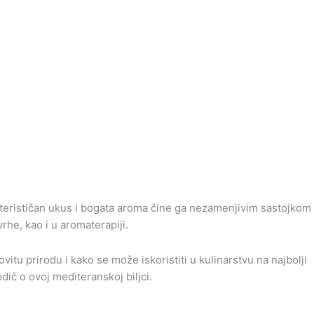
rakterističan ukus i bogata aroma čine ga nezamenjivim sastojkom
he, kao i u aromaterapiji.
ovitu prirodu i kako se može iskoristiti u kulinarstvu na najbolji
ič o ovoj mediteranskoj biljci.