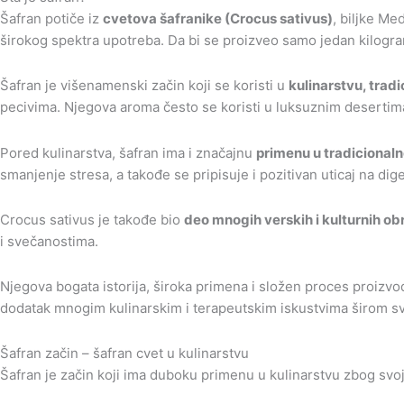
Šafran potiče iz
cvetova šafranike (Crocus sativus)
, biljke Me
širokog spektra upotreba. Da bi se proizveo samo jedan kilogra
Šafran je višenamenski začin koji se koristi u
kulinarstvu, tradi
pecivima. Njegova aroma često se koristi u luksuznim desertima
Pored kulinarstva, šafran ima i značajnu
primenu u tradicionaln
smanjenje stresa, a takođe se pripisuje i pozitivan uticaj na dige
Crocus sativus je takođe bio
deo mnogih verskih i kulturnih o
i svečanostima.
Njegova bogata istorija, široka primena i složen proces proizv
dodatak mnogim kulinarskim i terapeutskim iskustvima širom sv
Šafran začin – šafran cvet u kulinarstvu
Šafran je začin koji ima duboku primenu u kulinarstvu zbog svoj