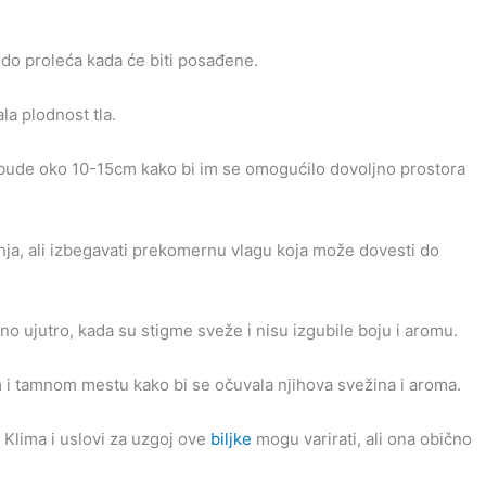
do proleća kada će biti posađene.
la plodnost tla.
 bude oko 10-15cm kako bi im se omogućilo dovoljno prostora
anja, ali izbegavati prekomernu vlagu koja može dovesti do
no ujutro, kada su stigme sveže i nisu izgubile boju i aromu.
i tamnom mestu kako bi se očuvala njihova svežina i aroma.
. Klima i uslovi za uzgoj ove
biljke
mogu varirati, ali ona obično