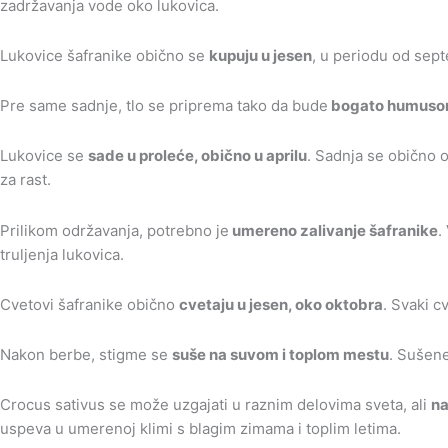
zadržavanja vode oko lukovica.
Lukovice šafranike obično se
kupuju u jesen
, u periodu od sep
Pre same sadnje, tlo se priprema tako da bude
bogato humusom
Lukovice se
sade u proleće, obično u aprilu
. Sadnja se obično 
za rast.
Prilikom održavanja, potrebno je
umereno zalivanje šafranike
.
truljenja lukovica.
Cvetovi šafranike obično
cvetaju u jesen, oko oktobra
. Svaki c
Nakon berbe, stigme se
suše na suvom i toplom mestu
. Sušen
Crocus sativus se može uzgajati u raznim delovima sveta, ali
na
uspeva u umerenoj klimi s blagim zimama i toplim letima.