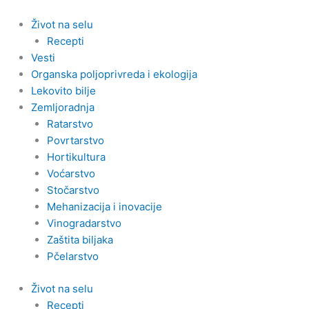
Pređi
na
Život na selu
sadržaj
Recepti
Vesti
Organska poljoprivreda i ekologija
Lekovito bilje
Zemljoradnja
Ratarstvo
Povrtarstvo
Hortikultura
Voćarstvo
Stočarstvo
Mehanizacija i inovacije
Vinogradarstvo
Zaštita biljaka
Pčelarstvo
Život na selu
Recepti