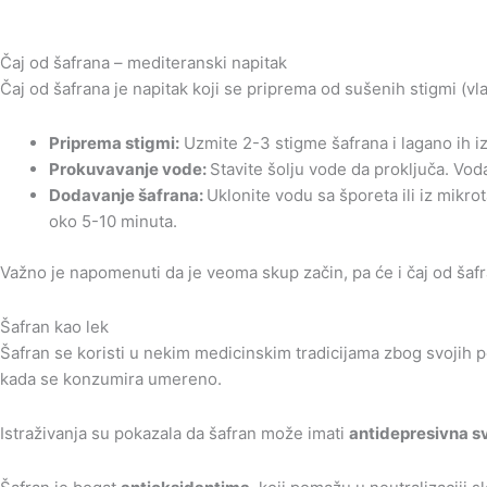
Čaj od šafrana – mediteranski napitak
Čaj od šafrana je napitak koji se priprema od sušenih stigmi (vl
Priprema stigmi:
Uzmite 2-3 stigme šafrana i lagano ih i
Prokuvavanje vode:
Stavite šolju vode da proključa. Voda
Dodavanje šafrana:
Uklonite vodu sa šporeta ili iz mikro
oko 5-10 minuta.
Važno je napomenuti da je veoma skup začin, pa će i čaj od šaf
Šafran kao lek
Šafran se koristi u nekim medicinskim tradicijama zbog svojih p
kada se konzumira umereno.
Istraživanja su pokazala da šafran može imati
antidepresivna s