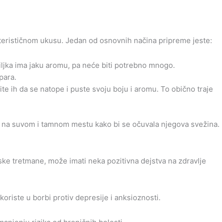
rakterističnom ukusu. Jedan od osnovnih načina pripreme jeste:
iljka ima jaku aromu, pa neće biti potrebno mnogo.
para.
te ih da se natope i puste svoju boju i aromu. To obično traje
va na suvom i tamnom mestu kako bi se očuvala njegova svežina.
ske tretmane, može imati neka pozitivna dejstva na zdravlje
oriste u borbi protiv depresije i anksioznosti.