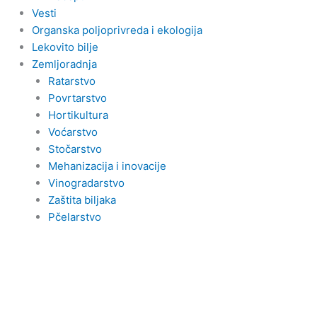
Vesti
Organska poljoprivreda i ekologija
Lekovito bilje
Zemljoradnja
Ratarstvo
Povrtarstvo
Hortikultura
Voćarstvo
Stočarstvo
Mehanizacija i inovacije
Vinogradarstvo
Zaštita biljaka
Pčelarstvo