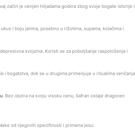
Ovaj začin je cenjen hiljadama godina zbog svoje bogate istorije i
n ukus i boju jelima, posebno u rižotima, supama, kolačima i
idepresivna svojstva. Koristi se za poboljšanje raspoloženja i
će i bogatstva, dok se u drugima primenjuje u ritualima venčanja
tu
. Bez obzira na svoju visoku cenu, šafran ostaje dragocen
Neke od njegovih specifinosti i primena jesu: