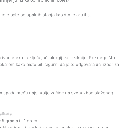
manjenju rizika od hroničnih bolesti.
je pate od upalnih stanja kao što je artritis.
vne efekte, uključujući alergijske reakcije. Pre nego što
lekarom kako biste bili sigurni da je to odgovarajući izbor za
afran spada među najskuplje začine na svetu zbog složenog
liteta.
5 grama ili 1 gram.
. Na primer, iranski šafran se smatra visokokvalitetnim i