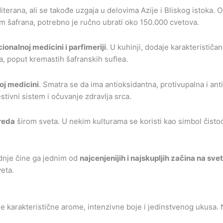
diterana, ali se takođe uzgaja u delovima Azije i Bliskog istoka. 
m šafrana, potrebno je ručno ubrati oko 150.000 cvetova.
cionalnoj medicini i parfimeriji
. U kuhinji, dodaje karakterističa
, poput kremastih šafranskih suflea.
oj medicini
. Smatra se da ima antioksidantna, protivupalna i ant
stivni sistem i očuvanje zdravlja srca.
breda
širom sveta. U nekim kulturama se koristi kao simbol čisto
odnje čine ga jednim od
najcenjenijih i najskupljih začina na sve
eta.
e karakteristične arome, intenzivne boje i jedinstvenog ukusa. 