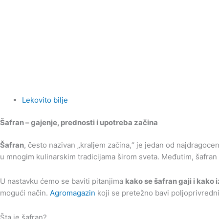
Lekovito bilje
Šafran – gajenje, prednosti i upotreba začina
Šafran
, često nazivan „kraljem začina,“ je jedan od najdragoce
u mnogim kulinarskim tradicijama širom sveta. Međutim, šafran n
U nastavku ćemo se baviti pitanjima
kako se šafran gaji i kako
mogući način.
Agromagazin
koji se pretežno bavi poljoprivredn
Šta je šafran?