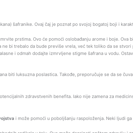
akana) šafranike. Ovaj čaj je poznat po svojoj bogatoj boji i ka
zmrvite prstima. Ovo će pomoći oslobađanju arome i boje. Ova b
 ne bi trebalo da bude previše vrela, već tek toliko da se stvori 
talasne i odmah dodajte izmrvljene stigme šafrana u vodu. Ostavi
rana biti luksuzna poslastica. Takođe, preporučuje se da se ču
otencijalnih zdravstvenih benefita. Iako nije zamena za medicin
vojstva
i može pomoći u poboljšanju raspoloženja. Neki ljudi ga k