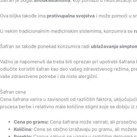
Šafran je bogat
antioksidantima
, koji pomažu u neutralizaciji 
Ova biljka takođe ima
protivupalna svojstva
i može pomoći u sma
U nekim tradicionalnim medicinskim sistemima, konzumira se
r
Šafran se takođe ponekad konzumira radi
ublažavanja simpto
Važno je napomenuti da treba biti oprezan pri upotrebi šafrana
odlučite koristiti šafran kao deo vašeg zdravstvenog režima, p
vaše zdravstvene potrebe i da niste alergični.
Šafran cena
Cena šafrana varira u zavisnosti od različitih faktora, uključuj
procesa berbe i relativno male količine stigmi koje se dobiju iz
Cena po gramu:
Cena šafrana može varirati, ali prosečno 
Količina:
Cene se obično izražavaju po gramu, ali možete p
Poreklo:
Crocus sativus se uzgaja u različitim delovima sv