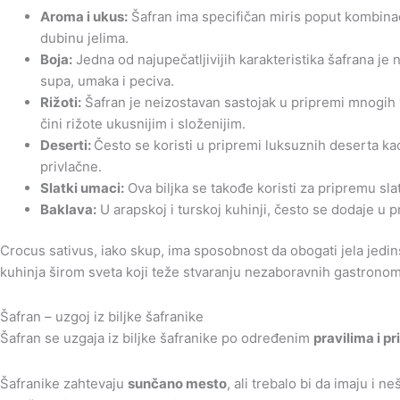
Aroma i ukus:
Šafran ima specifičan miris poput kombinac
dubinu jelima.
Boja:
Jedna od najupečatljivijih karakteristika šafrana je
supa, umaka i peciva.
Rižoti:
Šafran je neizostavan sastojak u pripremi mnogih v
čini rižote ukusnijim i složenijim.
Deserti:
Često se koristi u pripremi luksuznih deserta kao 
privlačne.
Slatki umaci:
Ova biljka se takođe koristi za pripremu sl
Baklava:
U arapskoj i turskoj kuhinji, često se dodaje u p
Crocus sativus, iako skup, ima sposobnost da obogati jela jed
kuhinja širom sveta koji teže stvaranju nezaboravnih gastronom
Šafran – uzgoj iz biljke šafranike
Šafran se uzgaja iz biljke šafranike po određenim
pravilima i p
Šafranike zahtevaju
sunčano mesto
, ali trebalo bi da imaju i 