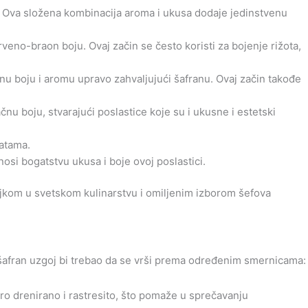
n. Ova složena kombinacija aroma i ukusa dodaje jedinstvenu
veno-braon boju. Ovaj začin se često koristi za bojenje rižota,
čnu boju i aromu upravo zahvaljujući šafranu. Ovaj začin takođe
čnu boju, stvarajući poslastice koje su i ukusne i estetski
latama.
nosi bogatstvu ukusa i boje ovoj poslastici.
jkom u svetskom kulinarstvu i omiljenim izborom šefova
ka šafran uzgoj bi trebao da se vrši prema određenim smernicama:
o drenirano i rastresito, što pomaže u sprečavanju