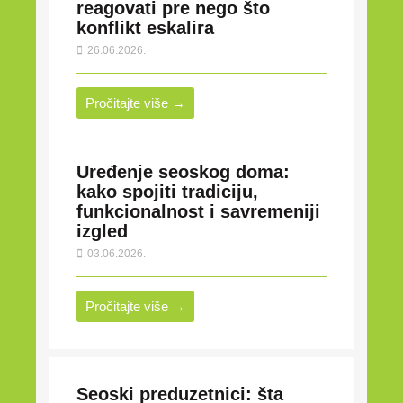
reagovati pre nego što
konflikt eskalira
26.06.2026.
Pročitajte više →
Uređenje seoskog doma:
kako spojiti tradiciju,
funkcionalnost i savremeniji
izgled
03.06.2026.
Pročitajte više →
Seoski preduzetnici: šta