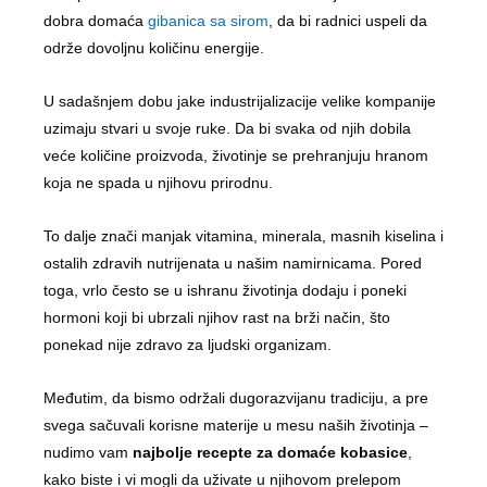
dobra domaća
gibanica sa sirom
, da bi radnici uspeli da
održe dovoljnu količinu energije.
U sadašnjem dobu jake industrijalizacije velike kompanije
uzimaju stvari u svoje ruke. Da bi svaka od njih dobila
veće količine proizvoda, životinje se prehranjuju hranom
koja ne spada u njihovu prirodnu.
To dalje znači manjak vitamina, minerala, masnih kiselina i
ostalih zdravih nutrijenata u našim namirnicama. Pored
toga, vrlo često se u ishranu životinja dodaju i poneki
hormoni koji bi ubrzali njihov rast na brži način, što
ponekad nije zdravo za ljudski organizam.
Međutim, da bismo održali dugorazvijanu tradiciju, a pre
svega sačuvali korisne materije u mesu naših životinja –
nudimo vam
najbolje recepte za domaće kobasice
,
kako biste i vi mogli da uživate u njihovom prelepom