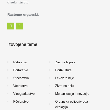
o selu i životu.
Rastemo organski.
F
I
a
n
c
s
e
t
b
a
o
g
Izdvojene teme
o
r
k
a
-
m
f
Ratarstvo
Zaštita biljaka
Portarstvo
Hortikultura
Stočarstvo
Lekovito bilje
Voćarstvo
Život na selu
Vinogradarstvo
Mehanizacija i inovacije
Pčelarstvo
Organska poljoprivreda i
ekologija