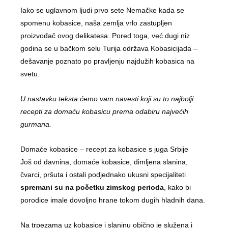
Iako se uglavnom ljudi prvo sete Nemačke kada se
spomenu kobasice, naša zemlja vrlo zastupljen
proizvođač ovog delikatesa. Pored toga, već dugi niz
godina se u bačkom selu Turija održava Kobasicijada –
dešavanje poznato po pravljenju najdužih kobasica na
svetu.
U nastavku teksta ćemo vam navesti koji su to najbolji
recepti za domaću kobasicu prema odabiru najvećih
gurmana.
Domaće kobasice – recept za kobasice s juga Srbije
Još od davnina, domaće kobasice, dimljena slanina,
čvarci, pršuta i ostali podjednako ukusni specijaliteti
spremani su na početku zimskog perioda
, kako bi
porodice imale dovoljno hrane tokom dugih hladnih dana.
Na trpezama uz kobasice i slaninu obično je služena i