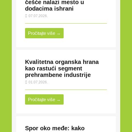
češće nalazi mesto u
dodacima ishrani
07.07.2026.
Pročitajte više →
Kvalitetna organska hrana
kao rastući segment
prehrambene industrije
01.07.2026.
Pročitajte više →
Spor oko međe: kako