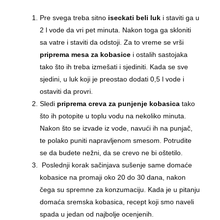
Pre svega treba sitno
iseckati beli luk
i staviti ga u
2 l vode da vri pet minuta. Nakon toga ga skloniti
sa vatre i staviti da odstoji. Za to vreme se vrši
priprema mesa za kobasice
i ostalih sastojaka
tako što ih treba izmešati i sjediniti. Kada se sve
sjedini, u luk koji je preostao dodati 0,5 l vode i
ostaviti da provri.
Sledi
priprema creva za punjenje kobasica
tako
što ih potopite u toplu vodu na nekoliko minuta.
Nakon što se izvade iz vode, navući ih na punjač,
te polako puniti napravljenom smesom. Potrudite
se da budete nežni, da se crevo ne bi oštetilo.
Poslednji korak sačinjava sušenje same domaće
kobasice na promaji oko 20 do 30 dana, nakon
čega su spremne za konzumaciju. Kada je u pitanju
domaća sremska kobasica, recept koji smo naveli
spada u jedan od najbolje ocenjenih.