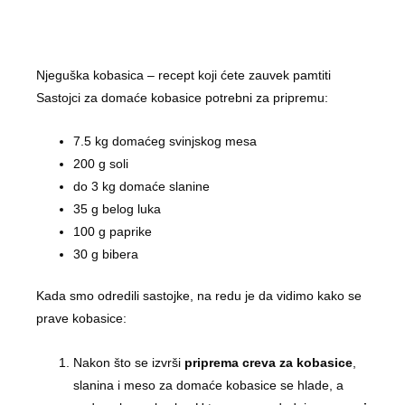
Njeguška kobasica – recept koji ćete zauvek pamtiti
Sastojci za domaće kobasice potrebni za pripremu:
7.5 kg domaćeg svinjskog mesa
200 g soli
do 3 kg domaće slanine
35 g belog luka
100 g paprike
30 g bibera
Kada smo odredili sastojke, na redu je da vidimo kako se
prave kobasice:
Nakon što se izvrši
priprema creva za kobasice
,
slanina i meso za domaće kobasice se hlade, a