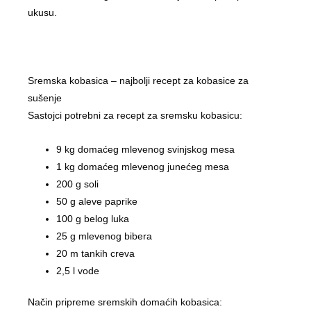
ukusu.
Sremska kobasica – najbolji recept za kobasice za
sušenje
Sastojci potrebni za recept za sremsku kobasicu:
9 kg domaćeg mlevenog svinjskog mesa
1 kg domaćeg mlevenog junećeg mesa
200 g soli
50 g aleve paprike
100 g belog luka
25 g mlevenog bibera
20 m tankih creva
2,5 l vode
Način pripreme sremskih domaćih kobasica: