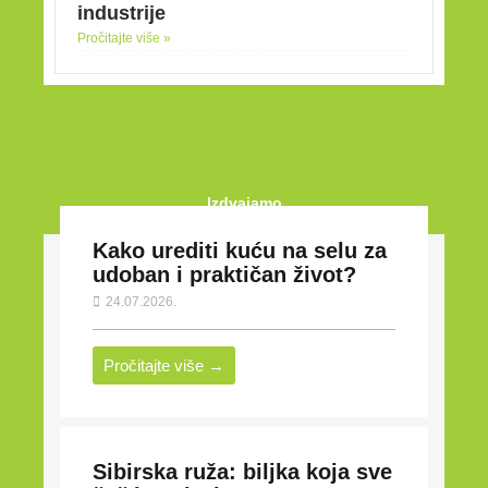
industrije
Pročitajte više »
Izdvajamo
Kako urediti kuću na selu za
udoban i praktičan život?
24.07.2026.
Pročitajte više →
Sibirska ruža: biljka koja sve