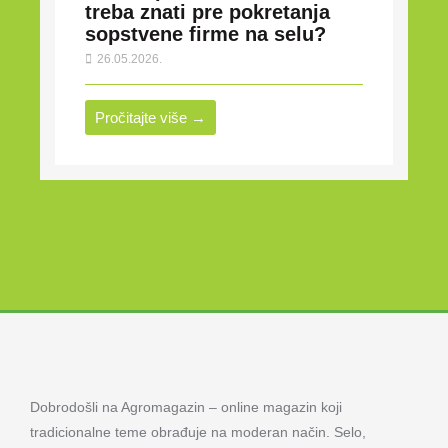
treba znati pre pokretanja
sopstvene firme na selu?
26.05.2026.
Pročitajte više →
Dobrodošli na Agromagazin – online magazin koji
tradicionalne teme obrađuje na moderan način. Selo,