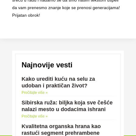
sreću u radu i nadamo se da smo našim tekstom uspeli
da vam prenesmo znanje koje se prenosi generacijama!
Prijatan obrok!
Najnovije vesti
Kako urediti kuću na selu za
udoban i praktičan život?
Pročitajte više »
Sibirska ruža: biljka koja sve češće
nalazi mesto u dodacima ishrani
Pročitajte više »
Kvalitetna organska hrana kao
rastući segment prehrambene