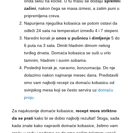
onda seku na kocke. U tu masu se dodaju
spremni
začini
, nakon čega se masa izmesi, a zatim puni u
pripremljena creva.
Napunjena njeguška kobasica se potom ostavi da
odleži 24 sata na temperaturi između 4 i 7 stepeni.
Naredni korak je
unos u pušnicu i dimljenje
5 do
6 puta na 3 sata. Dimiti hladnim dimom nekog
tvrđeg drveta. Domaća kobasica se suši u vrlo
tamnim, hladnim i suvim sobama.
Poslednji korak je, naravno, konzumacija. Do nje
dolazimo nakon najmanje mesec dana. Predstavili
smo vam najbolji recept za domaću kobasicu od
svinjskog mesa koji se često servira uz
domaću
proju
.
Za najukusnije domaće kobasice,
recept mora striktno
da se prati
kako bi se dobio najbolji rezultat! Stoga, sada
kada znate kako napraviti domaće kobasice, želimo vam