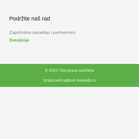
Podržite naš rad
Započnimo saradnju i partnerstvo.
Detaljnije
© 2022 / Sva prava zadržana
Izrada web sajtova:
Avokado.rs