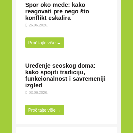
Spor oko međe: kako
reagovati pre nego što
konflikt eskalira
26.06.2026.
Pročitajte više →
Uređenje seoskog doma:
kako spojiti tradiciju,
funkcionalnost i savremeniji
izgled
03.06.2026.
Pročitajte više →