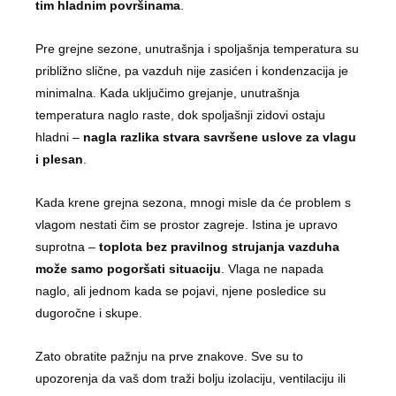
tim hladnim površinama
.
Pre grejne sezone, unutrašnja i spoljašnja temperatura su
približno slične, pa vazduh nije zasićen i kondenzacija je
minimalna. Kada uključimo grejanje, unutrašnja
temperatura naglo raste, dok spoljašnji zidovi ostaju
hladni –
nagla razlika stvara savršene uslove za vlagu
i plesan
.
Kada krene grejna sezona, mnogi misle da će problem s
vlagom nestati čim se prostor zagreje. Istina je upravo
suprotna –
toplota bez pravilnog strujanja vazduha
može samo pogoršati situaciju
. Vlaga ne napada
naglo, ali jednom kada se pojavi, njene posledice su
dugoročne i skupe.
Zato obratite pažnju na prve znakove. Sve su to
upozorenja da vaš dom traži bolju izolaciju, ventilaciju ili