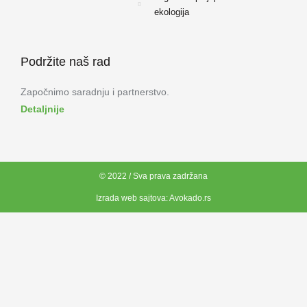
ekologija
Podržite naš rad
Započnimo saradnju i partnerstvo.
Detaljnije
© 2022 / Sva prava zadržana
Izrada web sajtova:
Avokado.rs