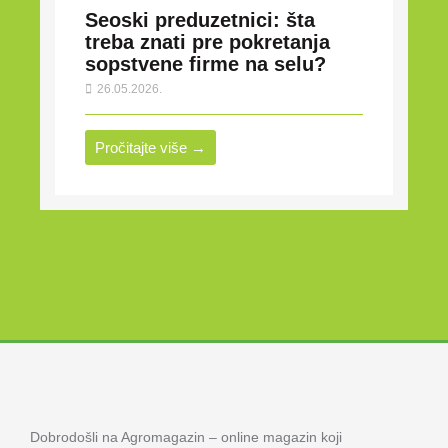
Seoski preduzetnici: šta
treba znati pre pokretanja
sopstvene firme na selu?
26.05.2026.
Pročitajte više →
Dobrodošli na Agromagazin – online magazin koji