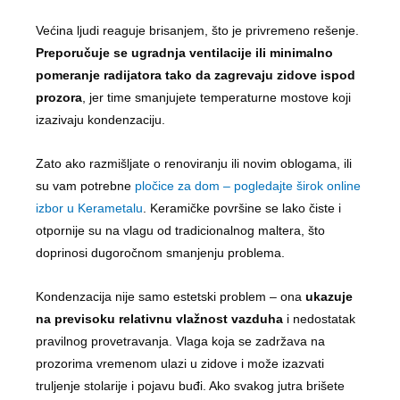
Većina ljudi reaguje brisanjem, što je privremeno rešenje.
Preporučuje se ugradnja ventilacije ili minimalno
pomeranje radijatora tako da zagrevaju zidove ispod
prozora
, jer time smanjujete temperaturne mostove koji
izazivaju kondenzaciju.
Zato ako razmišljate o renoviranju ili novim oblogama, ili
su vam potrebne
pločice za dom – pogledajte širok online
izbor u Kerametalu
. Keramičke površine se lako čiste i
otpornije su na vlagu od tradicionalnog maltera, što
doprinosi dugoročnom smanjenju problema.
Kondenzacija nije samo estetski problem – ona
ukazuje
na previsoku relativnu vlažnost vazduha
i nedostatak
pravilnog provetravanja. Vlaga koja se zadržava na
prozorima vremenom ulazi u zidove i može izazvati
truljenje stolarije i pojavu buđi. Ako svakog jutra brišete