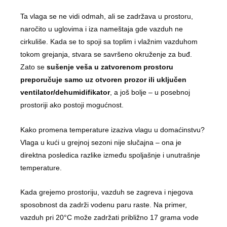
Ta vlaga se ne vidi odmah, ali se zadržava u prostoru,
naročito u uglovima i iza nameštaja gde vazduh ne
cirkuliše. Kada se to spoji sa toplim i vlažnim vazduhom
tokom grejanja, stvara se savršeno okruženje za buđ.
Zato se
sušenje veša u zatvorenom prostoru
preporučuje samo uz otvoren prozor ili uključen
ventilator/dehumidifikator
, a još bolje – u posebnoj
prostoriji ako postoji mogućnost.
Kako promena temperature izaziva vlagu u domaćinstvu?
Vlaga u kući u grejnoj sezoni nije slučajna – ona je
direktna posledica razlike između spoljašnje i unutrašnje
temperature.
Kada grejemo prostoriju, vazduh se zagreva i njegova
sposobnost da zadrži vodenu paru raste. Na primer,
vazduh pri 20°C može zadržati približno 17 grama vode