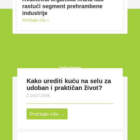
rastući segment prehrambene
industrije
Pročitajte više »
Izdvajamo
Kako urediti kuću na selu za
udoban i praktičan život?
24.07.2026.
Pročitajte više →