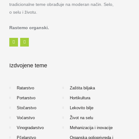
tradicionalne teme obrađuje na moderan način. Selo,
o selu i životu.
Rastemo organski.
F
I
a
n
c
s
e
t
b
a
o
g
Izdvojene teme
o
r
k
a
-
m
f
Ratarstvo
Zaštita biljaka
Portarstvo
Hortikultura
Stočarstvo
Lekovito bilje
Voćarstvo
Život na selu
Vinogradarstvo
Mehanizacija i inovacije
Pčelarstvo
Organska poljoprivreda i