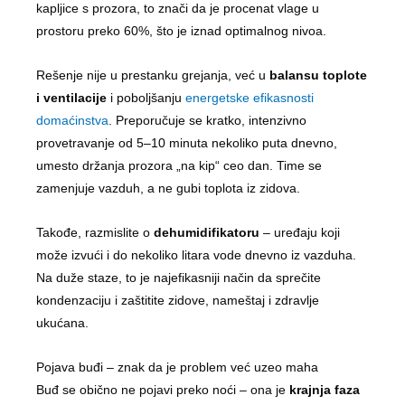
kapljice s prozora, to znači da je procenat vlage u
prostoru preko 60%, što je iznad optimalnog nivoa.
Rešenje nije u prestanku grejanja, već u
balansu toplote
i ventilacije
i poboljšanju
energetske efikasnosti
domaćinstva
. Preporučuje se kratko, intenzivno
provetravanje od 5–10 minuta nekoliko puta dnevno,
umesto držanja prozora „na kip“ ceo dan. Time se
zamenjuje vazduh, a ne gubi toplota iz zidova.
Takođe, razmislite o
dehumidifikatoru
– uređaju koji
može izvući i do nekoliko litara vode dnevno iz vazduha.
Na duže staze, to je najefikasniji način da sprečite
kondenzaciju i zaštitite zidove, nameštaj i zdravlje
ukućana.
Pojava buđi – znak da je problem već uzeo maha
Buđ se obično ne pojavi preko noći – ona je
krajnja faza