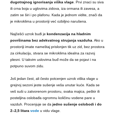
dugotrajnog ignorisanja viška vlage
. Prvi znaci su siva
ili crna boja u uglovima zidova, iza ormana ili zavesa, a
zatim se širi i po plafonu. Kada je jednom vidite, znači da
je mikroklima u prostoriji već ozbiljno narušena.
Najčešći uzrok buđi je
kondenzacija na hladnim
površinama bez adekvatnog strujanja vazduha
. Ako u
prostoriji imate nameštaj prislonjen tik uz zid, bez prostora
za cirkulaciju, stvara se mikroklima idealna za razvoj
plesni. U takvim uslovima buđ može da se pojavi i na
potpuno suvom zidu.
Još jedan čest, ali često potcenjen uzrok viška vlage u
grejnoj sezoni jeste sušenje veša unutar kuće. Kada se
veš suši u zatvorenom prostoru, svaka majica, peškir ili
posteljina oslobađa ogromnu količinu vodene pare u
vazduh. Procenjuje se da
jedno sušenje oslobodi i do
2–2,5 litara
vode
u vidu vlage.