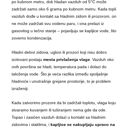
po kubnom metru, dok hladan vazduh od 5°C može
zadržati samo oko 6 grama po kubnom metru. Kada topli
vazduh dođe u kontakt sa hladnim zidom ili prozorom, on
ne može zadržati svu vodenu paru, i ona prelazi iz
gasovitog u tečno stanje – pojavljuju se kapljice vode, što
zovemo kondenzacija.
Hladni delovi zidova, uglovi ili prozori koji nisu dobro
izolovani postaju
mesta privlačenja vlage
. Vazduh oko
ovih površina se hladi, temperatura pada i dolazi do
taloženja vode. Što je veća razlika između spoljašnje
hladnoće i unutrašnje grejane prostorije, to je problem
izraženiji.
Kada zatvorimo prozore da bi zadržali toplotu, vlaga koju
stvaramo kuvanjem ili tuširanjem nema gde da ode.
Topao i zasićen vazduh dolazi u kontakt sa hladnim
zidovima i staklima, i
kapljice se nakupljaju upravo na