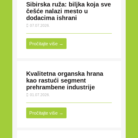
Sibirska ruža: biljka koja sve
češće nalazi mesto u
dodacima ishrani
07.07.2026.
Pročitajte više →
Kvalitetna organska hrana
kao rastući segment
prehrambene industrije
01.07.2026.
Pročitajte više →