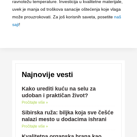
ravnotežu temperature. Investicija u kvalitetne materijale,
uvek je manja od troškova sanacije oštećenja koje vlaga
može prouzrokovati. Za još korisnih saveta, posetite
naš
sajt
!
Najnovije vesti
Kako urediti kuću na selu za
udoban i praktičan život?
Pročitajte više »
Sibirska ruža: biljka koja sve češće
nalazi mesto u dodacima ishrani
Pročitajte više »
Kvalitetna organska hrana kao