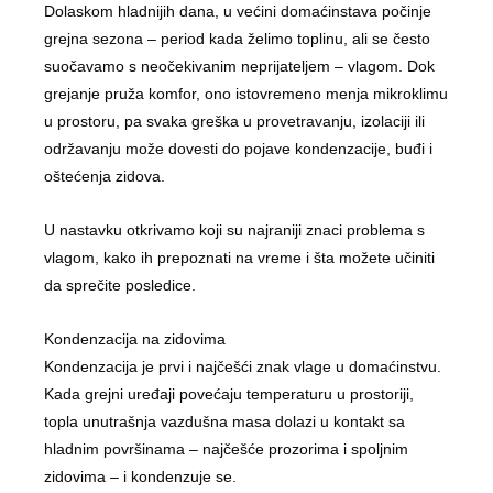
Dolaskom hladnijih dana, u većini domaćinstava počinje
grejna sezona – period kada želimo toplinu, ali se često
suočavamo s neočekivanim neprijateljem – vlagom. Dok
grejanje pruža komfor, ono istovremeno menja mikroklimu
u prostoru, pa svaka greška u provetravanju, izolaciji ili
održavanju može dovesti do pojave kondenzacije, buđi i
oštećenja zidova.
U nastavku otkrivamo koji su najraniji znaci problema s
vlagom, kako ih prepoznati na vreme i šta možete učiniti
da sprečite posledice.
Kondenzacija na zidovima
Kondenzacija je prvi i najčešći znak vlage u domaćinstvu.
Kada grejni uređaji povećaju temperaturu u prostoriji,
topla unutrašnja vazdušna masa dolazi u kontakt sa
hladnim površinama – najčešće prozorima i spoljnim
zidovima – i kondenzuje se.