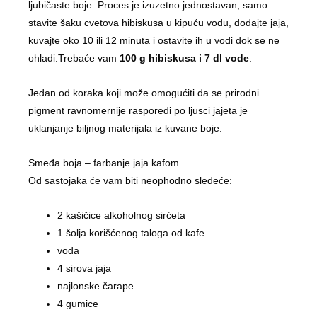
ljubičaste boje. Proces je izuzetno jednostavan; samo
stavite šaku cvetova hibiskusa u kipuću vodu, dodajte jaja,
kuvajte oko 10 ili 12 minuta i ostavite ih u vodi dok se ne
ohladi.Trebaće vam
100 g hibiskusa i 7 dl vode
.
Jedan od koraka koji može omogućiti da se prirodni
pigment ravnomernije rasporedi po ljusci jajeta je
uklanjanje biljnog materijala iz kuvane boje.
Smeđa boja – farbanje jaja kafom
Od sastojaka će vam biti neophodno sledeće:
2 kašičice alkoholnog sirćeta
1 šolja korišćenog taloga od kafe
voda
4 sirova jaja
najlonske čarape
4 gumice