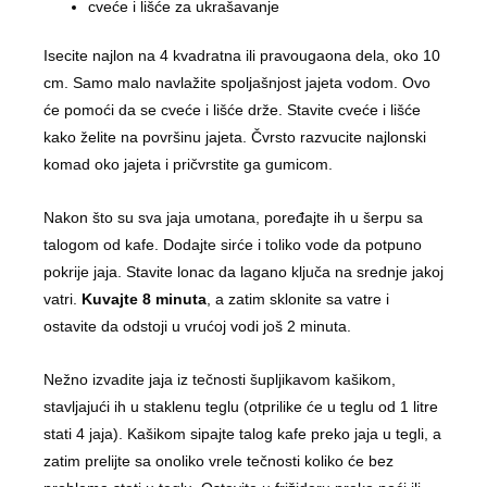
cveće i lišće za ukrašavanje
Isecite najlon na 4 kvadratna ili pravougaona dela, oko 10
cm. Samo malo navlažite spoljašnjost jajeta vodom. Ovo
će pomoći da se cveće i lišće drže. Stavite cveće i lišće
kako želite na površinu jajeta. Čvrsto razvucite najlonski
komad oko jajeta i pričvrstite ga gumicom.
Nakon što su sva jaja umotana, poređajte ih u šerpu sa
talogom od kafe. Dodajte sirće i toliko vode da potpuno
pokrije jaja. Stavite lonac da lagano ključa na srednje jakoj
vatri.
Kuvajte 8 minuta
, a zatim sklonite sa vatre i
ostavite da odstoji u vrućoj vodi još 2 minuta.
Nežno izvadite jaja iz tečnosti šupljikavom kašikom,
stavljajući ih u staklenu teglu (otprilike će u teglu od 1 litre
stati 4 jaja). Kašikom sipajte talog kafe preko jaja u tegli, a
zatim prelijte sa onoliko vrele tečnosti koliko će bez