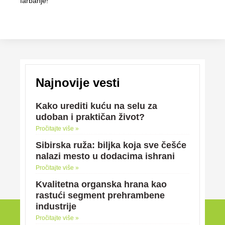
farbanje!
Najnovije vesti
Kako urediti kuću na selu za
udoban i praktičan život?
Pročitajte više »
Sibirska ruža: biljka koja sve češće
nalazi mesto u dodacima ishrani
Pročitajte više »
Kvalitetna organska hrana kao
rastući segment prehrambene
industrije
Pročitajte više »