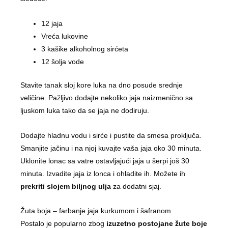
12 jaja
Vreća lukovine
3 kašike alkoholnog sirćeta
12 šolja vode
Stavite tanak sloj kore luka na dno posude srednje
veličine. Pažljivo dodajte nekoliko jaja naizmenično sa
ljuskom luka tako da se jaja ne dodiruju.
Dodajte hladnu vodu i sirće i pustite da smesa proključa.
Smanjite jačinu i na njoj kuvajte vaša jaja oko 30 minuta.
Uklonite lonac sa vatre ostavljajući jaja u šerpi još 30
minuta. Izvadite jaja iz lonca i ohladite ih. Možete ih
prekriti slojem biljnog ulja
za dodatni sjaj.
Žuta boja – farbanje jaja kurkumom i šafranom
Postalo je popularno zbog
izuzetno postojane žute boje