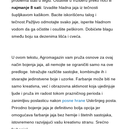
problema stati u teglu. Ostavite u frižideru preko noći ili
najmanje 8 sati
. Izvadite hladna jaja iz tečnosti
šupljikavom kašikom. Bacite iskorišćenu talog i
tečnost.Pažljivo odmotajte svako jaje, isperite hladnom
vodom da ga očistite i osušite peškirom. Dobićete blagu
smeđu boju sa dezenima lišća i cveća.
U ovom tekstu, Agromagazin vam pruža osnove za ovaj
način bojenja jaja, ali nemojte se ograničiti samo na ove
predloge. Istražujte različite sastojke, kombinujte ih i
stvarajte jedinstvene boje i uzorke. Farbanje može biti ne
samo kreativna, već i obrazovna aktivnost koja ujedinjuje
ljude i pruža im radost tokom prazničnog perioda i
zanimljivu poslasticu nakon
posne hrane
Uskršnjeg posta.
Prirodno bojenje jaja je definitivno bolja opcija jer
omogućava farbanje jaja bez hemije i štetnih sastojaka,
istovremeno razvijajući vašu kreativnu stranu. Srećno