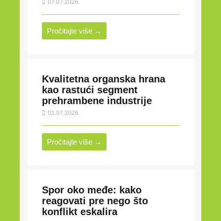
07.07.2026.
Pročitajte više →
Kvalitetna organska hrana
kao rastući segment
prehrambene industrije
01.07.2026.
Pročitajte više →
Spor oko međe: kako
reagovati pre nego što
konflikt eskalira