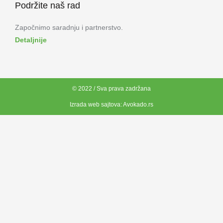
Podržite naš rad
Započnimo saradnju i partnerstvo.
Detaljnije
© 2022 / Sva prava zadržana
Izrada web sajtova:
Avokado.rs