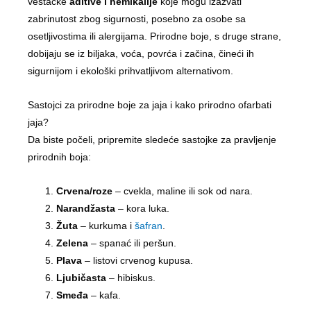
veštačke
aditive i hemikalije
koje mogu izazvati
zabrinutost zbog sigurnosti, posebno za osobe sa
osetljivostima ili alergijama. Prirodne boje, s druge strane,
dobijaju se iz biljaka, voća, povrća i začina, čineći ih
sigurnijom i ekološki prihvatljivom alternativom.
Sastojci za prirodne boje za jaja i kako prirodno ofarbati
jaja?
Da biste počeli, pripremite sledeće sastojke za pravljenje
prirodnih boja:
Crvena/roze
– cvekla, maline ili sok od nara.
Narandžasta
– kora luka.
Žuta
– kurkuma i
šafran
.
Zelena
– spanać ili peršun.
Plava
– listovi crvenog kupusa.
Ljubičasta
– hibiskus.
Smeđa
– kafa.