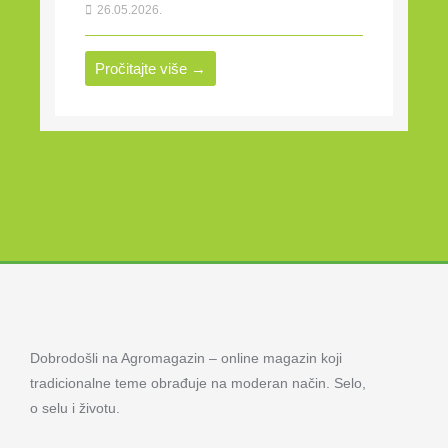
26.05.2026.
Pročitajte više →
Dobrodošli na Agromagazin – online magazin koji
tradicionalne teme obrađuje na moderan način. Selo,
o selu i životu.