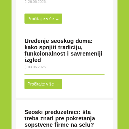
26.06.2026.
Pročitajte više →
Uređenje seoskog doma:
kako spojiti tradiciju,
funkcionalnost i savremeniji
izgled
03.06.2026.
Pročitajte više →
Seoski preduzetnici: šta
treba znati pre pokretanja
sopstvene firme na selu?