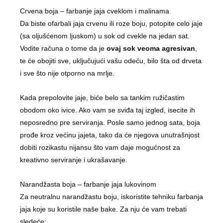
Crvena boja – farbanje jaja cveklom i malinama
Da biste ofarbali jaja crvenu ili roze boju, potopite celo jaje
(sa oljušćenom ljuskom) u sok od cvekle na jedan sat.
Vodite računa o tome da je
ovaj sok veoma agresivan
,
te će obojiti sve, uključujući vašu odeću, bilo šta od drveta
i sve što nije otporno na mrlje.
Kada prepolovite jaje, biće belo sa tankim ružičastim
obodom oko ivice. Ako vam se sviđa taj izgled, isecite ih
neposredno pre serviranja. Posle samo jednog sata, boja
prođe kroz većinu jajeta, tako da će njegova unutrašnjost
dobiti rozikastu nijansu što vam daje mogućnost za
kreativno serviranje i ukrašavanje.
Narandžasta boja – farbanje jaja lukovinom
Za neutralnu narandžastu boju, iskoristite tehniku farbanja
jaja koje su koristile naše bake. Za nju će vam trebati
sledeće: