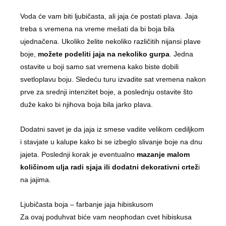
Voda će vam biti ljubičasta, ali jaja će postati plava. Jaja
treba s vremena na vreme mešati da bi boja bila
ujednačena. Ukoliko želite nekoliko različitih nijansi plave
boje,
možete podeliti jaja na nekoliko gurpa
. Jedna
ostavite u boji samo sat vremena kako biste dobili
svetloplavu boju. Sledeću turu izvadite sat vremena nakon
prve za srednji intenzitet boje, a poslednju ostavite što
duže kako bi njihova boja bila jarko plava.
Dodatni savet je da jaja iz smese vadite velikom cediljkom
i stavjate u kalupe kako bi se izbeglo slivanje boje na dnu
jajeta. Poslednji korak je eventualno
mazanje malom
količinom ulja radi sjaja ili dodatni dekorativni crtež
i
na jajima.
Ljubičasta boja – farbanje jaja hibiskusom
Za ovaj poduhvat biće vam neophodan cvet hibiskusa