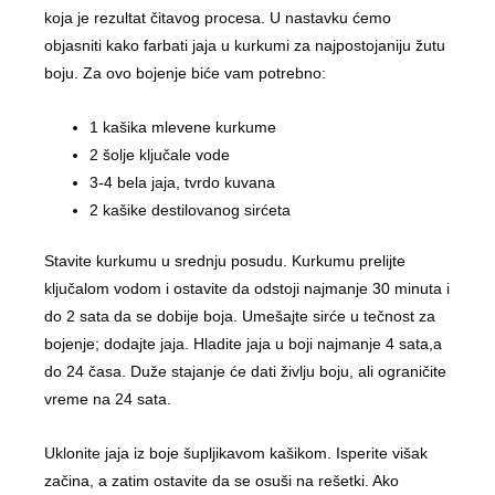
koja je rezultat čitavog procesa. U nastavku ćemo
objasniti kako farbati jaja u kurkumi za najpostojaniju žutu
boju. Za ovo bojenje biće vam potrebno:
1 kašika mlevene kurkume
2 šolje ključale vode
3-4 bela jaja, tvrdo kuvana
2 kašike destilovanog sirćeta
Stavite kurkumu u srednju posudu. Kurkumu prelijte
ključalom vodom i ostavite da odstoji najmanje 30 minuta i
do 2 sata da se dobije boja. Umešajte sirće u tečnost za
bojenje; dodajte jaja. Hladite jaja u boji najmanje 4 sata,a
do 24 časa. Duže stajanje će dati življu boju, ali ograničite
vreme na 24 sata.
Uklonite jaja iz boje šupljikavom kašikom. Isperite višak
začina, a zatim ostavite da se osuši na rešetki. Ako