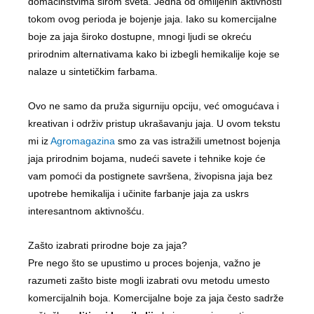
domaćinstvima širom sveta. Jedna od omiljenih aktivnosti
tokom ovog perioda je bojenje jaja. Iako su komercijalne
boje za jaja široko dostupne, mnogi ljudi se okreću
prirodnim alternativama kako bi izbegli hemikalije koje se
nalaze u sintetičkim farbama.
Ovo ne samo da pruža sigurniju opciju, već omogućava i
kreativan i održiv pristup ukrašavanju jaja. U ovom tekstu
mi iz
Agromagazina
smo za vas istražili umetnost bojenja
jaja prirodnim bojama, nudeći savete i tehnike koje će
vam pomoći da postignete savršena, živopisna jaja bez
upotrebe hemikalija i učinite farbanje jaja za uskrs
interesantnom aktivnošću.
Zašto izabrati prirodne boje za jaja?
Pre nego što se upustimo u proces bojenja, važno je
razumeti zašto biste mogli izabrati ovu metodu umesto
komercijalnih boja. Komercijalne boje za jaja često sadrže