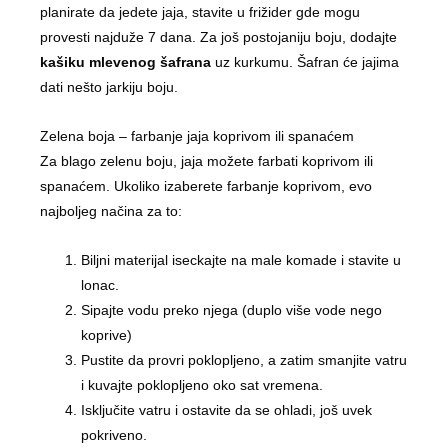
planirate da jedete jaja, stavite u frižider gde mogu
provesti najduže 7 dana. Za još postojaniju boju, dodajte
kašiku mlevenog šafrana
uz kurkumu. Šafran će jajima
dati nešto jarkiju boju.
Zelena boja – farbanje jaja koprivom ili spanaćem
Za blago zelenu boju, jaja možete farbati koprivom ili
spanaćem. Ukoliko izaberete farbanje koprivom, evo
najboljeg načina za to:
Biljni materijal iseckajte na male komade i stavite u
lonac.
Sipajte vodu preko njega (duplo više vode nego
koprive)
Pustite da provri poklopljeno, a zatim smanjite vatru
i kuvajte poklopljeno oko sat vremena.
Isključite vatru i ostavite da se ohladi, još uvek
pokriveno.