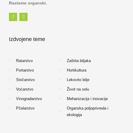
Rastemo organski.
F
I
a
n
c
s
e
t
b
a
o
g
Izdvojene teme
o
r
k
a
-
m
f
Ratarstvo
Zaštita biljaka
Portarstvo
Hortikultura
Stočarstvo
Lekovito bilje
Voćarstvo
Život na selu
Vinogradarstvo
Mehanizacija i inovacije
Pčelarstvo
Organska poljoprivreda i
ekologija