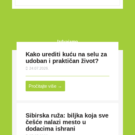
Izdvajamo
Kako urediti kuću na selu za
udoban i praktičan život?
24.07.2026.
Pročitajte više →
Sibirska ruža: biljka koja sve
češće nalazi mesto u
dodacima ishrani