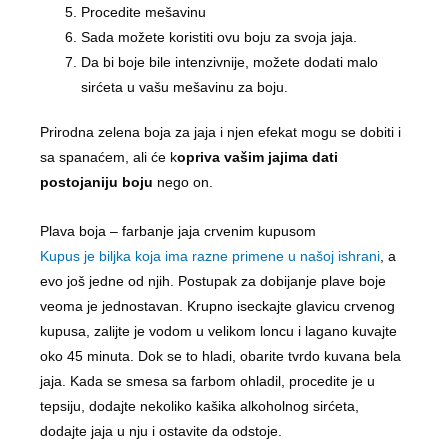
Procedite mešavinu
Sada možete koristiti ovu boju za svoja jaja.
Da bi boje bile intenzivnije, možete dodati malo
sirćeta u vašu mešavinu za boju.
Prirodna zelena boja za jaja i njen efekat mogu se dobiti i
sa spanaćem, ali će k
opriva vašim jajima dati
postojaniju boju
nego on.
Plava boja – farbanje jaja crvenim kupusom
Kupus je biljka koja ima razne primene u našoj ishrani
, a
evo još jedne od njih. Postupak za dobijanje plave boje
veoma je jednostavan. Krupno iseckajte glavicu crvenog
kupusa, zalijte je vodom u velikom loncu i lagano kuvajte
oko 45 minuta. Dok se to hladi, obarite tvrdo kuvana bela
jaja. Kada se smesa sa farbom ohladil, procedite je u
tepsiju, dodajte nekoliko kašika alkoholnog sirćeta,
dodajte jaja u nju i ostavite da odstoje.